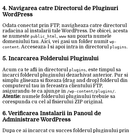
4. Navigarea catre Directorul de Pluginuri
WordPress
Odata conectat prin FTP, navigheaza catre directorul
radacina al instalarii tale WordPress. De obicei, acesta
se numeste
,
sau poarta numele
public_html
www
domeniului tau. Aici, vei gasi un folder numit
wp-
. Acceseaza-l si apoi intra in directorul
.
content
plugins
5. Incarcarea Folderului Pluginului
Acum ca te afli in directorul
, este timpul sa
plugins
incarci folderul pluginului dezarhivat anterior. Pur si
simplu gliseaza si fixeaza (drag and drop) folderul din
computerul tau in fereastra clientului FTP,
asigurandu-te ca ajunge in
.
/wp-content/plugins/
Atentie:
numele folderului pluginului trebuie sa
corespunda cu cel al fisierului ZIP original.
6. Verificarea Instalarii in Panoul de
Administrare WordPress
Dupa ce ai incarcat cu succes folderul pluginului prin