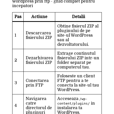
Pas
Actiune
Detalii
Obtine fisierul ZIP al
pluginului de pe
Descarcarea
1
site-ul WordPress
fisierului ZIP
sau al
dezvoltatorului.
Extrage continutul
Dezarhivarea
fisierului ZIP intr-un
2
fisierului ZIP
folder separat pe
computerul tau.
Foloseste un client
Conectarea
FTP pentru a te
3
prin FTP
conecta la site-ul tau
WordPress.
Navigarea
Acceseaza
/wp-
catre
in
content/plugins/
4
directorul de
instalarea ta
pluginuri
WordPress.