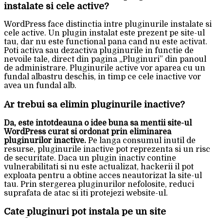
instalate si cele active?
WordPress face distinctia intre pluginurile instalate si
cele active. Un plugin instalat este prezent pe site-ul
tau, dar nu este functional pana cand nu este activat.
Poti activa sau dezactiva pluginurile in functie de
nevoile tale, direct din pagina „Pluginuri” din panoul
de administrare. Pluginurile active vor aparea cu un
fundal albastru deschis, in timp ce cele inactive vor
avea un fundal alb.
Ar trebui sa elimin pluginurile inactive?
Da, este intotdeauna o idee buna sa mentii site-ul
WordPress curat si ordonat prin eliminarea
pluginurilor inactive.
Pe langa consumul inutil de
resurse, pluginurile inactive pot reprezenta si un risc
de securitate. Daca un plugin inactiv contine
vulnerabilitati si nu este actualizat, hackerii il pot
exploata pentru a obtine acces neautorizat la site-ul
tau. Prin stergerea pluginurilor nefolosite, reduci
suprafata de atac si iti protejezi website-ul.
Cate pluginuri pot instala pe un site