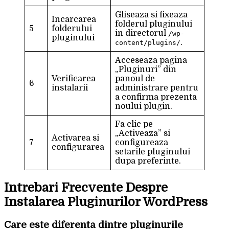
Gliseaza si fixeaza
Incarcarea
folderul pluginului
5
folderului
in directorul
/wp-
pluginului
.
content/plugins/
Acceseaza pagina
„Pluginuri” din
Verificarea
panoul de
6
instalarii
administrare pentru
a confirma prezenta
noului plugin.
Fa clic pe
„Activeaza” si
Activarea si
7
configureaza
configurarea
setarile pluginului
dupa preferinte.
Intrebari Frecvente Despre
Instalarea Pluginurilor WordPress
Care este diferenta dintre pluginurile