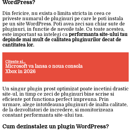
WordPress?
Din fericire, nu exista o limita stricta in ceea ce
priveste numarul de pluginuri pe care le poti instala
pe un site WordPress. Poti avea zeci sau chiar sute de
pluginuri, in functie de nevoile tale. Cu toate acestea,
este important sa intelegi ca
performanta site-ului tau
depinde mai mult de calitatea pluginurilor decat de
cantitatea lor.
Citeste si...
Microsoft va lansa o noua consola
Xbox in 2026
Un singur plugin prost optimizat poate incetini drastic
site-ul, in timp ce zeci de pluginuri bine scrise si
eficiente pot functiona perfect impreuna. Prin
urmare, alege intotdeauna pluginuri de inalta calitate,
de la dezvoltatori de incredere, si monitorizeaza
constant performanta site-ului tau.
Cum dezinstalez un plugin WordPress?