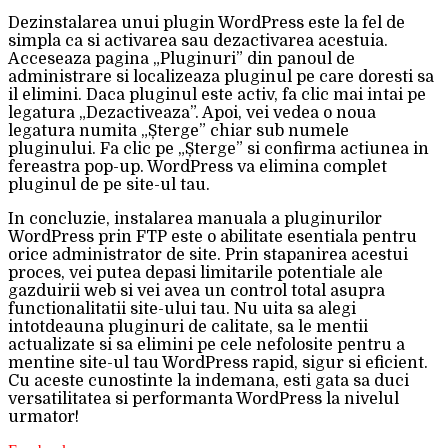
Dezinstalarea unui plugin WordPress este la fel de
simpla ca si activarea sau dezactivarea acestuia.
Acceseaza pagina „Pluginuri” din panoul de
administrare si localizeaza pluginul pe care doresti sa
il elimini. Daca pluginul este activ, fa clic mai intai pe
legatura „Dezactiveaza”. Apoi, vei vedea o noua
legatura numita „Șterge” chiar sub numele
pluginului. Fa clic pe „Șterge” si confirma actiunea in
fereastra pop-up. WordPress va elimina complet
pluginul de pe site-ul tau.
In concluzie, instalarea manuala a pluginurilor
WordPress prin FTP este o abilitate esentiala pentru
orice administrator de site. Prin stapanirea acestui
proces, vei putea depasi limitarile potentiale ale
gazduirii web si vei avea un control total asupra
functionalitatii site-ului tau. Nu uita sa alegi
intotdeauna pluginuri de calitate, sa le mentii
actualizate si sa elimini pe cele nefolosite pentru a
mentine site-ul tau WordPress rapid, sigur si eficient.
Cu aceste cunostinte la indemana, esti gata sa duci
versatilitatea si performanta WordPress la nivelul
urmator!