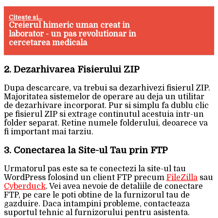
Citeste si...
Creierul himeric uman creat in
laborator - un pas revolutionar in
cercetarea medicala
2. Dezarhivarea Fisierului ZIP
Dupa descarcare, va trebui sa dezarhivezi fisierul ZIP.
Majoritatea sistemelor de operare au deja un utilitar
de dezarhivare incorporat. Pur si simplu fa dublu clic
pe fisierul ZIP si extrage continutul acestuia intr-un
folder separat. Retine numele folderului, deoarece va
fi important mai tarziu.
3. Conectarea la Site-ul Tau prin FTP
Urmatorul pas este sa te conectezi la site-ul tau
WordPress folosind un client FTP precum
FileZilla
sau
Cyberduck
. Vei avea nevoie de detaliile de conectare
FTP, pe care le poti obtine de la furnizorul tau de
gazduire. Daca intampini probleme, contacteaza
suportul tehnic al furnizorului pentru asistenta.