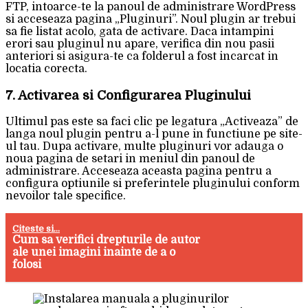
FTP, intoarce-te la panoul de administrare WordPress
si acceseaza pagina „Pluginuri”. Noul plugin ar trebui
sa fie listat acolo, gata de activare. Daca intampini
erori sau pluginul nu apare, verifica din nou pasii
anteriori si asigura-te ca folderul a fost incarcat in
locatia corecta.
7. Activarea si Configurarea Pluginului
Ultimul pas este sa faci clic pe legatura „Activeaza” de
langa noul plugin pentru a-l pune in functiune pe site-
ul tau. Dupa activare, multe pluginuri vor adauga o
noua pagina de setari in meniul din panoul de
administrare. Acceseaza aceasta pagina pentru a
configura optiunile si preferintele pluginului conform
nevoilor tale specifice.
Citeste si...
Cum sa verifici drepturile de autor
ale unei imagini inainte de a o
folosi