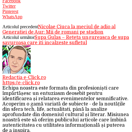
Facebook
Twitter
Pinterest
WhatsApp
Articolul precedent
Nicolae Ciuca la meciul de adio al
Generatiei de Aur: Mii de romani pe stadion
Articolul următor
Supa Gulas – Reteta ungureasca de supa
savuroasa care iti incalzeste sufletul
Redactia e-Click.ro
https://e-click.ro
Echipa noastra este formata din profesioniști care
împărtășesc un entuziasm deosebit pentru
identificarea și relatarea evenimentelor semnificative.
Acoperim o gamă variată de subiecte - de la noutățile
din sfera tech, life, actualitati, până la analize
aprofundate din domeniul cultural și literar. Misiunea
noastră este să oferim publicului articole care îmbină
autenticitatea cu utilitatea informațională și puterea
de a inspira.