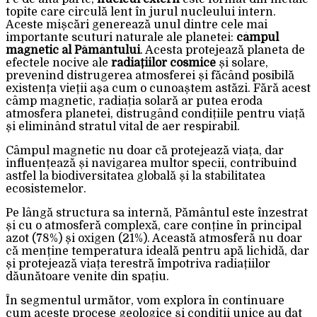
topite care circulă lent în jurul nucleului intern.
Aceste mișcări generează unul dintre cele mai
importante scuturi naturale ale planetei:
câmpul
magnetic al Pământului
. Acesta protejează planeta de
efectele nocive ale
radiațiilor cosmice
și solare,
prevenind distrugerea atmosferei și făcând posibilă
existența vieții așa cum o cunoaștem astăzi. Fără acest
câmp magnetic, radiația solară ar putea eroda
atmosfera planetei, distrugând condițiile pentru viață
și eliminând stratul vital de aer respirabil.
Câmpul magnetic nu doar că protejează viața, dar
influențează și navigarea multor specii, contribuind
astfel la biodiversitatea globală și la stabilitatea
ecosistemelor.
Pe lângă structura sa internă, Pământul este înzestrat
și cu o atmosferă complexă, care conține în principal
azot (78%) și oxigen (21%). Această atmosferă nu doar
că menține temperatura ideală pentru apă lichidă, dar
și protejează viața terestră împotriva radiațiilor
dăunătoare venite din spațiu.
În segmentul următor, vom explora în continuare
cum aceste procese geologice și condiții unice au dat