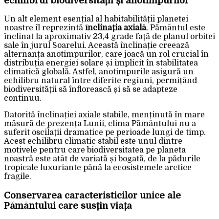
echilibrul biodiversității și anotimpurilor
Un alt element esențial al habitabilității planetei
noastre îl reprezintă
înclinația axială
. Pământul este
înclinat la aproximativ 23,4 grade față de planul orbitei
sale în jurul Soarelui. Această înclinație creează
alternanța anotimpurilor, care joacă un rol crucial în
distribuția energiei solare și implicit în stabilitatea
climatică globală. Astfel, anotimpurile asigură un
echilibru natural între diferite regiuni, permițând
biodiversității să înflorească și să se adapteze
continuu.
Datorită înclinației axiale stabile, menținută în mare
măsură de prezența Lunii, clima Pământului nu a
suferit oscilații dramatice pe perioade lungi de timp.
Acest echilibru climatic stabil este unul dintre
motivele pentru care biodiversitatea pe planeta
noastră este atât de variată și bogată, de la pădurile
tropicale luxuriante până la ecosistemele arctice
fragile.
Conservarea caracteristicilor unice ale
Pământului care susțin viața