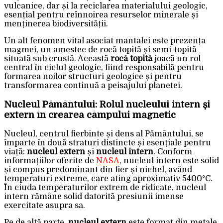
vulcanice, dar și la reciclarea materialului geologic,
esențial pentru reînnoirea resurselor minerale și
menținerea biodiversității.
Un alt fenomen vital asociat mantalei este prezența
magmei, un amestec de rocă topită și semi-topită
situată sub crustă. Această
rocă topită
joacă un rol
central în ciclul geologic, fiind responsabilă pentru
formarea noilor structuri geologice și pentru
transformarea continuă a peisajului planetei.
Nucleul Pământului: Rolul nucleului intern și
extern în crearea câmpului magnetic
Nucleul, centrul fierbinte și dens al Pământului, se
împarte în două straturi distincte și esențiale pentru
viață:
nucleul extern
și
nucleul intern
. Conform
informațiilor oferite de
NASA
, nucleul intern este solid
și compus predominant din fier și nichel, având
temperaturi extreme, care ating aproximativ 5400°C.
În ciuda temperaturilor extrem de ridicate, nucleul
intern rămâne solid datorită presiunii imense
exercitate asupra sa.
Pe de altă parte,
nucleul extern
este format din metale