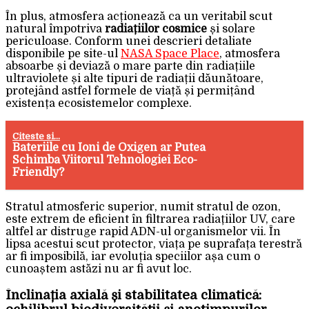
În plus, atmosfera acționează ca un veritabil scut
natural împotriva
radiațiilor cosmice
și solare
periculoase. Conform unei descrieri detaliate
disponibile pe site-ul
NASA Space Place
, atmosfera
absoarbe și deviază o mare parte din radiațiile
ultraviolete și alte tipuri de radiații dăunătoare,
protejând astfel formele de viață și permițând
existența ecosistemelor complexe.
Citeste si...
Bateriile cu Ioni de Oxigen ar Putea
Schimba Viitorul Tehnologiei Eco-
Friendly?
Stratul atmosferic superior, numit stratul de ozon,
este extrem de eficient în filtrarea radiațiilor UV, care
altfel ar distruge rapid ADN-ul organismelor vii. În
lipsa acestui scut protector, viața pe suprafața terestră
ar fi imposibilă, iar evoluția speciilor așa cum o
cunoaștem astăzi nu ar fi avut loc.
Înclinația axială și stabilitatea climatică: