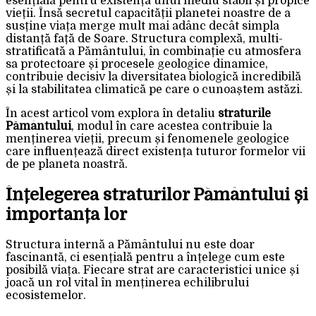
esențială pentru existența unui mediu stabil și propice
vieții. Însă secretul capacității planetei noastre de a
susține viața merge mult mai adânc decât simpla
distanță față de Soare. Structura complexă, multi-
stratificată a Pământului, în combinație cu atmosfera
sa protectoare și procesele geologice dinamice,
contribuie decisiv la diversitatea biologică incredibilă
și la stabilitatea climatică pe care o cunoaștem astăzi.
În acest articol vom explora în detaliu
straturile
Pământului
, modul în care acestea contribuie la
menținerea vieții, precum și fenomenele geologice
care influențează direct existența tuturor formelor vii
de pe planeta noastră.
Înțelegerea straturilor Pământului și
importanța lor
Structura internă a Pământului nu este doar
fascinantă, ci esențială pentru a înțelege cum este
posibilă viața. Fiecare strat are caracteristici unice și
joacă un rol vital în menținerea echilibrului
ecosistemelor.