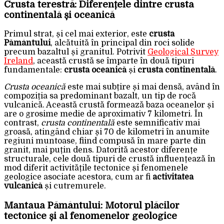
Crusta terestră: Diferențele dintre crusta
continentală și oceanică
Primul strat, și cel mai exterior, este
crusta
Pământului
, alcătuită în principal din roci solide
precum bazaltul și granitul. Potrivit
Geological Survey
Ireland
, această crustă se împarte în două tipuri
fundamentale:
crusta oceanică
și
crusta continentală
.
Crusta oceanică
este mai subțire și mai densă, având în
compoziția sa predominant bazalt, un tip de rocă
vulcanică. Această crustă formează baza oceanelor și
are o grosime medie de aproximativ 7 kilometri. În
contrast,
crusta continentală
este semnificativ mai
groasă, atingând chiar și 70 de kilometri în anumite
regiuni muntoase, fiind compusă în mare parte din
granit, mai puțin dens. Datorită acestor diferențe
structurale, cele două tipuri de crustă influențează în
mod diferit activitățile tectonice și fenomenele
geologice asociate acestora, cum ar fi
activitatea
vulcanică
și cutremurele.
Mantaua Pământului: Motorul plăcilor
tectonice și al fenomenelor geologice