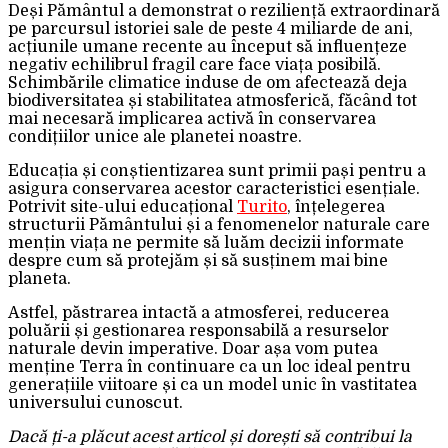
Deși Pământul a demonstrat o reziliență extraordinară
pe parcursul istoriei sale de peste 4 miliarde de ani,
acțiunile umane recente au început să influențeze
negativ echilibrul fragil care face viața posibilă.
Schimbările climatice induse de om afectează deja
biodiversitatea și stabilitatea atmosferică, făcând tot
mai necesară implicarea activă în conservarea
condițiilor unice ale planetei noastre.
Educația și conștientizarea sunt primii pași pentru a
asigura conservarea acestor caracteristici esențiale.
Potrivit site-ului educațional
Turito
, înțelegerea
structurii Pământului și a fenomenelor naturale care
mențin viața ne permite să luăm decizii informate
despre cum să protejăm și să susținem mai bine
planeta.
Astfel, păstrarea intactă a atmosferei, reducerea
poluării și gestionarea responsabilă a resurselor
naturale devin imperative. Doar așa vom putea
menține Terra în continuare ca un loc ideal pentru
generațiile viitoare și ca un model unic în vastitatea
universului cunoscut.
Dacă ți-a plăcut acest articol și dorești să contribui la