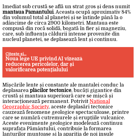
Imediat sub crustă se află un strat gros și dens numit
mantaua Pământului
. Aceasta ocupă aproximativ 84%
din volumul total al planetei și se întinde până la o
adâncime de circa 2900 kilometri. Mantaua este
compusă din rocă solidă, bogată în fier și magneziu,
care, sub influența căldurii intense provenite din
nucleul planetei, se deplasează lent și continuu.
Citeste si...
Noua lege UE privind AI vizează
reducerea pericolelor, dar și
valorificarea potențialului
Mișcările lente și constante ale mantalei conduc la
deplasarea
plăcilor tectonice
, bucăți gigantice din
crustă și mantaua superioară care se mișcă și
interacționează permanent. Potrivit
National
Geographic Society
, aceste deplasări tectonice
cauzează fenomene geologice spectaculoase, printre
care se numără cutremurele și erupțiile vulcanice.
Aceste evenimente geologice modelează continuu
suprafața Pământului, contribuie la formarea
lanțurilor muntoase și la apariția de noi insule