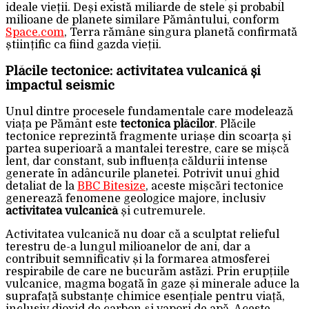
ideale vieții. Deși există miliarde de stele și probabil
milioane de planete similare Pământului, conform
Space.com
, Terra rămâne singura planetă confirmată
științific ca fiind gazda vieții.
Plăcile tectonice: activitatea vulcanică și
impactul seismic
Unul dintre procesele fundamentale care modelează
viața pe Pământ este
tectonica plăcilor
. Plăcile
tectonice reprezintă fragmente uriașe din scoarța și
partea superioară a mantalei terestre, care se mișcă
lent, dar constant, sub influența căldurii intense
generate în adâncurile planetei. Potrivit unui ghid
detaliat de la
BBC Bitesize
, aceste mișcări tectonice
generează fenomene geologice majore, inclusiv
activitatea vulcanică
și cutremurele.
Activitatea vulcanică nu doar că a sculptat relieful
terestru de-a lungul milioanelor de ani, dar a
contribuit semnificativ și la formarea atmosferei
respirabile de care ne bucurăm astăzi. Prin erupțiile
vulcanice, magma bogată în gaze și minerale aduce la
suprafață substanțe chimice esențiale pentru viață,