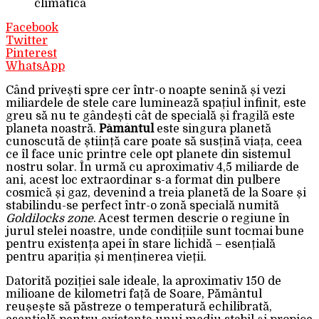
climatică
Facebook
Twitter
Pinterest
WhatsApp
Când privești spre cer într-o noapte senină și vezi
miliardele de stele care luminează spațiul infinit, este
greu să nu te gândești cât de specială și fragilă este
planeta noastră.
Pământul
este singura planetă
cunoscută de știință care poate să susțină viața, ceea
ce îl face unic printre cele opt planete din sistemul
nostru solar. În urmă cu aproximativ 4,5 miliarde de
ani, acest loc extraordinar s-a format din pulbere
cosmică și gaz, devenind a treia planetă de la Soare și
stabilindu-se perfect într-o zonă specială numită
Goldilocks zone
. Acest termen descrie o regiune în
jurul stelei noastre, unde condițiile sunt tocmai bune
pentru existența apei în stare lichidă – esențială
pentru apariția și menținerea vieții.
Datorită poziției sale ideale, la aproximativ 150 de
milioane de kilometri față de Soare, Pământul
reușește să păstreze o temperatură echilibrată,