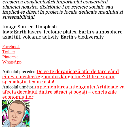
creșterea conștientizării importanței conservării
planetei noastre, distribuie-l pe rețelele sociale sau
implică-te direct în proiecte locale dedicate mediului și
sustenabilității.
Image Source: Unsplash
tags:
Earth layers, tectonic plates, Earth’s atmosphere,
axial tilt, volcanic activity, Earth’s biodiversity
Facebook
Twitter
Pinterest
WhatsApp
Articolul precedent
De ce te deranjează atât de tare când
cineva mestecă zgomotos lângă tine? Uite ce spun
specialiștii despre asta!
Articolul următor
Implementarea Inteligenței Artificiale va
afecta decalajul dintre săraci și bogați – concluziile
economiștilor