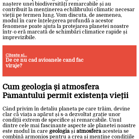
naștere unei biodiversități remarcabile și au
contribuit la menținerea echilibrului climatic necesar
vieții pe termen lung. Vom discuta, de asemenea,
modul în care înțelegerea profundă a acestor
fenomene poate ajuta la protejarea planetei noastre
într-o eră marcată de schimbări climatice rapide și
imprevizibile.
Citeste si...
De ce nu cad avioanele cand fac
viraje?
Cum geologia și atmosfera
Pământului permit existența vieții
Când privim în detaliu planeta pe care trăim, devine
clar că viața a apărut și s-a dezvoltat grație unor
condiții extrem de specifice și remarcabile. Unul
dintre cele mai fascinante aspecte ale planetei noastre
este modul în care
geologia
și
atmosfera
acesteia se
combină armonios pentru a crea și menține condițiile