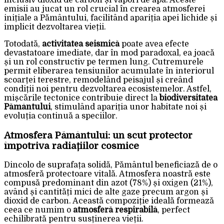
inclusiv dioxid de carbon și vapori de apă. Aceste
emisii au jucat un rol crucial în crearea atmosferei
inițiale a Pământului, facilitând apariția apei lichide și
implicit dezvoltarea vieții.
Totodată,
activitatea seismică
poate avea efecte
devastatoare imediate, dar în mod paradoxal, ea joacă
și un rol constructiv pe termen lung. Cutremurele
permit eliberarea tensiunilor acumulate în interiorul
scoarței terestre, remodelând peisajul și creând
condiții noi pentru dezvoltarea ecosistemelor. Astfel,
mișcările tectonice contribuie direct la
biodiversitatea
Pământului
, stimulând apariția unor habitate noi și
evoluția continuă a speciilor.
Atmosfera Pământului: un scut protector
împotriva radiațiilor cosmice
Dincolo de suprafața solidă, Pământul beneficiază de o
atmosferă protectoare vitală. Atmosfera noastră este
compusă predominant din azot (78%) și oxigen (21%),
având și cantități mici de alte gaze precum argon și
dioxid de carbon. Această compoziție ideală formează
ceea ce numim o
atmosferă respirabilă
, perfect
echilibrată pentru susținerea vieții.