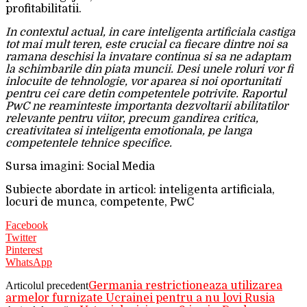
profitabilitatii.
In contextul actual, in care inteligenta artificiala castiga
tot mai mult teren, este crucial ca fiecare dintre noi sa
ramana deschisi la invatare continua si sa ne adaptam
la schimbarile din piata muncii. Desi unele roluri vor fi
inlocuite de tehnologie, vor aparea si noi oportunitati
pentru cei care detin competentele potrivite. Raportul
PwC ne reaminteste importanta dezvoltarii abilitatilor
relevante pentru viitor, precum gandirea critica,
creativitatea si inteligenta emotionala, pe langa
competentele tehnice specifice.
Sursa imagini: Social Media
Subiecte abordate in articol: inteligenta artificiala,
locuri de munca, competente, PwC
Facebook
Twitter
Pinterest
WhatsApp
Articolul precedent
Germania restrictioneaza utilizarea
armelor furnizate Ucrainei pentru a nu lovi Rusia