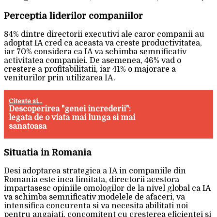
Perceptia liderilor companiilor
84% dintre directorii executivi ale caror companii au
adoptat IA cred ca aceasta va creste productivitatea,
iar 70% considera ca IA va schimba semnificativ
activitatea companiei. De asemenea, 46% vad o
crestere a profitabilitatii, iar 41% o majorare a
veniturilor prin utilizarea IA.
Citeste si...
Descoperirea "genei increderii":
legata de o viata mai lunga si mai
sanatoasa
Situatia in Romania
Desi adoptarea strategica a IA in companiile din
Romania este inca limitata, directorii acestora
impartasesc opiniile omologilor de la nivel global ca IA
va schimba semnificativ modelele de afaceri, va
intensifica concurenta si va necesita abilitati noi
pentru angajati, concomitent cu cresterea eficientei si