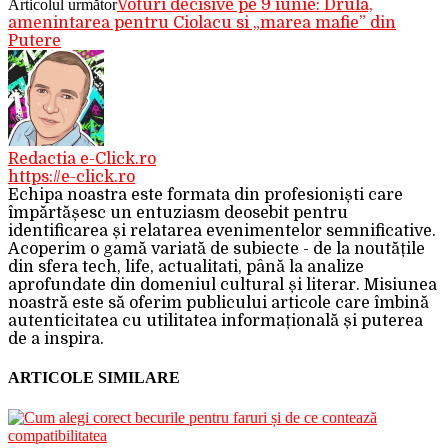
Articolul următor
Voturi decisive pe 9 iunie: Drula,
amenintarea pentru Ciolacu si „marea mafie” din
Putere
Redactia e-Click.ro
https://e-click.ro
Echipa noastra este formata din profesioniști care
împărtășesc un entuziasm deosebit pentru
identificarea și relatarea evenimentelor semnificative.
Acoperim o gamă variată de subiecte - de la noutățile
din sfera tech, life, actualitati, până la analize
aprofundate din domeniul cultural și literar. Misiunea
noastră este să oferim publicului articole care îmbină
autenticitatea cu utilitatea informațională și puterea
de a inspira.
ARTICOLE SIMILARE