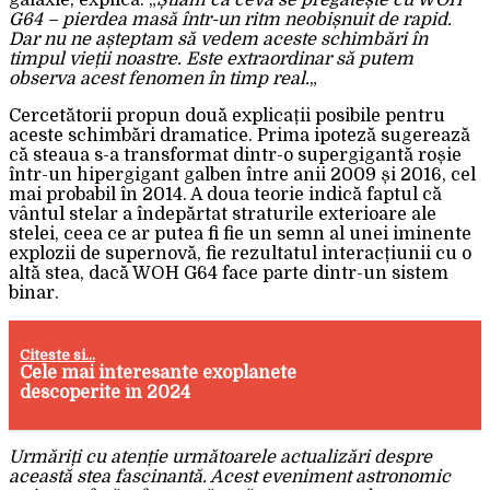
galaxie, explică: „
Știam că ceva se pregătește cu WOH
G64 – pierdea masă într-un ritm neobișnuit de rapid.
Dar nu ne așteptam să vedem aceste schimbări în
timpul vieții noastre. Este extraordinar să putem
observa acest fenomen în timp real.
„
Cercetătorii propun două explicații posibile pentru
aceste schimbări dramatice. Prima ipoteză sugerează
că steaua s-a transformat dintr-o supergigantă roșie
într-un hipergigant galben între anii 2009 și 2016, cel
mai probabil în 2014. A doua teorie indică faptul că
vântul stelar a îndepărtat straturile exterioare ale
stelei, ceea ce ar putea fi fie un semn al unei iminente
explozii de supernovă, fie rezultatul interacțiunii cu o
altă stea, dacă WOH G64 face parte dintr-un sistem
binar.
Citeste si...
Cele mai interesante exoplanete
descoperite în 2024
Urmăriți cu atenție următoarele actualizări despre
această stea fascinantă. Acest eveniment astronomic