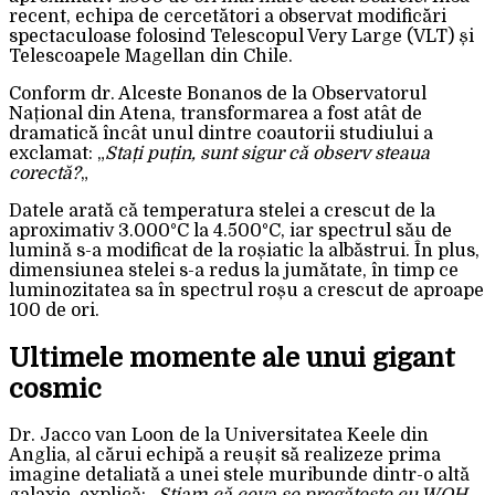
recent, echipa de cercetători a observat modificări
spectaculoase folosind Telescopul Very Large (VLT) și
Telescoapele Magellan din Chile.
Conform dr. Alceste Bonanos de la Observatorul
Național din Atena, transformarea a fost atât de
dramatică încât unul dintre coautorii studiului a
exclamat: „
Stați puțin, sunt sigur că observ steaua
corectă?
„
Datele arată că temperatura stelei a crescut de la
aproximativ 3.000°C la 4.500°C, iar spectrul său de
lumină s-a modificat de la roșiatic la albăstrui. În plus,
dimensiunea stelei s-a redus la jumătate, în timp ce
luminozitatea sa în spectrul roșu a crescut de aproape
100 de ori.
Ultimele momente ale unui gigant
cosmic
Dr. Jacco van Loon de la Universitatea Keele din
Anglia, al cărui echipă a reușit să realizeze prima
imagine detaliată a unei stele muribunde dintr-o altă