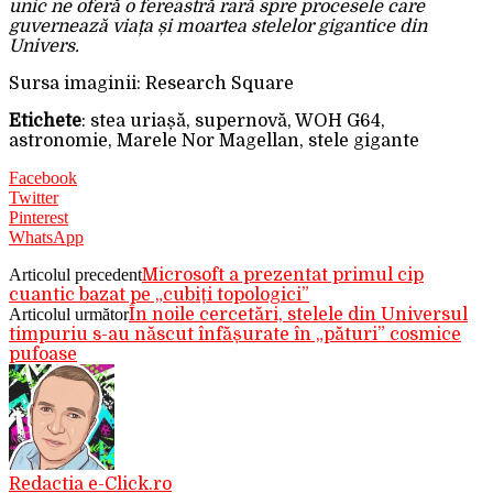
unic ne oferă o fereastră rară spre procesele care
guvernează viața și moartea stelelor gigantice din
Univers.
Sursa imaginii: Research Square
Etichete
: stea uriașă, supernovă, WOH G64,
astronomie, Marele Nor Magellan, stele gigante
Facebook
Twitter
Pinterest
WhatsApp
Articolul precedent
Microsoft a prezentat primul cip
cuantic bazat pe „cubiți topologici”
Articolul următor
În noile cercetări, stelele din Universul
timpuriu s-au născut înfășurate în „pături” cosmice
pufoase
Redactia e-Click.ro