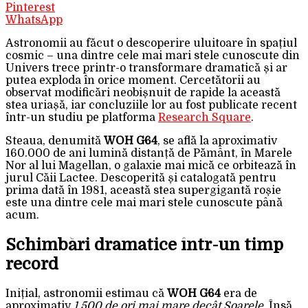
Pinterest
WhatsApp
Astronomii au făcut o descoperire uluitoare în spațiul
cosmic – una dintre cele mai mari stele cunoscute din
Univers trece printr-o transformare dramatică și ar
putea exploda în orice moment. Cercetătorii au
observat modificări neobișnuit de rapide la această
stea uriașă, iar concluziile lor au fost publicate recent
într-un studiu pe platforma
Research Square
.
Steaua, denumită
WOH G64
, se află la aproximativ
160.000 de ani lumină distanță de Pământ, în Marele
Nor al lui Magellan, o galaxie mai mică ce orbitează în
jurul Căii Lactee. Descoperită și catalogată pentru
prima dată în 1981, această stea supergigantă roșie
este una dintre cele mai mari stele cunoscute până
acum.
Schimbări dramatice într-un timp
record
Inițial, astronomii estimau că
WOH G64
era de
aproximativ
1.500 de ori mai mare decât Soarele
. Însă