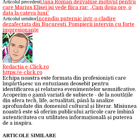
Articolul precedent
Oana Roman dezvaluie motivul pentru
care Marius Elisei isi vede fiica rar: „Cam doua ore, o
data la cateva luni”
Articolul următor
Incendiu puternic intr-o cladire
dezafectata din Bucuresti. Pompierii intervin cu forte
impresionante
Redactia e-Click.ro
https://e-click.ro
Echipa noastra este formata din profesioniști care
împărtășesc un entuziasm deosebit pentru
identificarea și relatarea evenimentelor semnificative.
Acoperim o gamă variată de subiecte - de la noutățile
din sfera tech, life, actualitati, până la analize
aprofundate din domeniul cultural și literar. Misiunea
noastră este să oferim publicului articole care îmbină
autenticitatea cu utilitatea informațională și puterea
de a inspira.
ARTICOLE SIMILARE