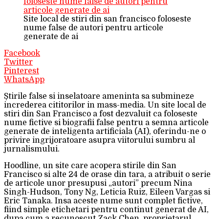
Site local de stiri din san francisco foloseste
nume false de autori pentru articole
generate de ai
Facebook
Twitter
Pinterest
WhatsApp
Știrile false si inselatoare ameninta sa submineze
increderea cititorilor in mass-media. Un site local de
stiri din San Francisco a fost dezvaluit ca foloseste
nume fictive si biografii false pentru a semna articole
generate de inteligenta artificiala (AI), oferindu-ne o
privire ingrijoratoare asupra viitorului sumbru al
jurnalismului.
Hoodline, un site care acopera stirile din San
Francisco si alte 24 de orase din tara, a atribuit o serie
de articole unor presupusi „autori” precum Nina
Singh-Hudson, Tony Ng, Leticia Ruiz, Eileen Vargas si
Eric Tanaka. Insa aceste nume sunt complet fictive,
fiind simple etichetari pentru continut generat de AI,
dupa cum a recunoscut Zack Chen, proprietarul