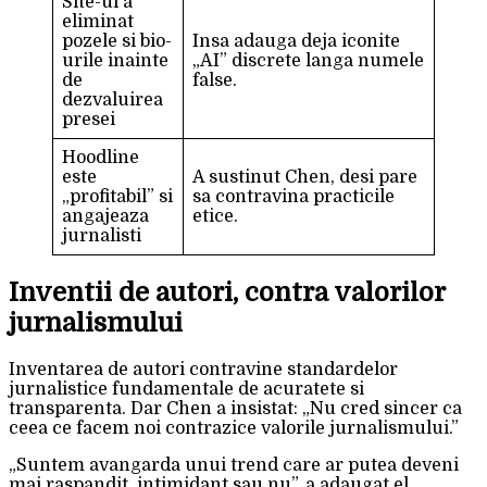
Site-ul a
eliminat
pozele si bio-
Insa adauga deja iconite
urile inainte
„AI” discrete langa numele
de
false.
dezvaluirea
presei
Hoodline
este
A sustinut Chen, desi pare
„profitabil” si
sa contravina practicile
angajeaza
etice.
jurnalisti
Inventii de autori, contra valorilor
jurnalismului
Inventarea de autori contravine standardelor
jurnalistice fundamentale de acuratete si
transparenta. Dar Chen a insistat: „Nu cred sincer ca
ceea ce facem noi contrazice valorile jurnalismului.”
„Suntem avangarda unui trend care ar putea deveni
mai raspandit, intimidant sau nu”, a adaugat el.