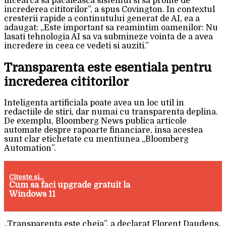
incearca sa pacaleasca sistemul si sa profite de
increderea cititorilor”, a spus Covington. In contextul
cresterii rapide a continutului generat de AI, ea a
adaugat: „Este important sa reamintim oamenilor: Nu
lasati tehnologia AI sa va submineze vointa de a avea
incredere in ceea ce vedeti si auziti.”
Transparenta este esentiala pentru
increderea cititorilor
Inteligenta artificiala poate avea un loc util in
redactiile de stiri, dar numai cu transparenta deplina.
De exemplu, Bloomberg News publica articole
automate despre rapoarte financiare, insa acestea
sunt clar etichetate cu mentiunea „Bloomberg
Automation”.
Citeste si...
Cum sa faci upgrade gratuit la
Windows 11
„Transparenta este cheia”, a declarat Florent Daudens,