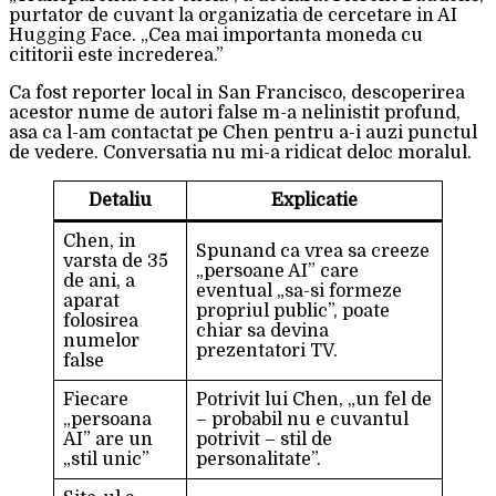
purtator de cuvant la organizatia de cercetare in AI
Hugging Face. „Cea mai importanta moneda cu
cititorii este increderea.”
Ca fost reporter local in San Francisco, descoperirea
acestor nume de autori false m-a nelinistit profund,
asa ca l-am contactat pe Chen pentru a-i auzi punctul
de vedere. Conversatia nu mi-a ridicat deloc moralul.
Detaliu
Explicatie
Chen, in
Spunand ca vrea sa creeze
varsta de 35
„persoane AI” care
de ani, a
eventual „sa-si formeze
aparat
propriul public”, poate
folosirea
chiar sa devina
numelor
prezentatori TV.
false
Fiecare
Potrivit lui Chen, „un fel de
„persoana
– probabil nu e cuvantul
AI” are un
potrivit – stil de
„stil unic”
personalitate”.