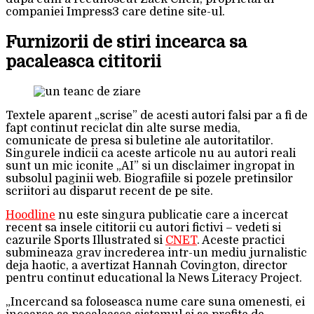
companiei Impress3 care detine site-ul.
Furnizorii de stiri incearca sa
pacaleasca cititorii
Textele aparent „scrise” de acesti autori falsi par a fi de
fapt continut reciclat din alte surse media,
comunicate de presa si buletine ale autoritatilor.
Singurele indicii ca aceste articole nu au autori reali
sunt un mic iconite „AI” si un disclaimer ingropat in
subsolul paginii web. Biografiile si pozele pretinsilor
scriitori au disparut recent de pe site.
Hoodline
nu este singura publicatie care a incercat
recent sa insele cititorii cu autori fictivi – vedeti si
cazurile Sports Illustrated si
CNET
. Aceste practici
submineaza grav increderea intr-un mediu jurnalistic
deja haotic, a avertizat Hannah Covington, director
pentru continut educational la News Literacy Project.
„Incercand sa foloseasca nume care suna omenesti, ei