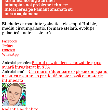
Misiunea Boeing Starliner
intampina noi probleme tehnice:
Intoarcerea pe Pamant amanata cu
inca o saptamana
Etichete:
carbon intergalactic, telescopul Hubble,
mediu circumgalactic, formare stelară, evoluție
galactică, materie stelară
Facebook
Twitter
Pinterest
WhatsApp
Articolul precedent
Primul caz de deces cauzat de gripa
aviară înregistrat în SUA
Articolul următor
Cea mai strălucitoare explozie din spațiu
ar putea ascunde o particulă misterioasă de materie
întunecată
Redactia e-Click.ro