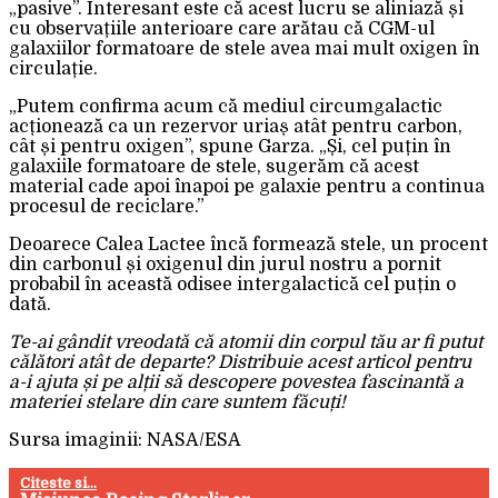
„pasive”. Interesant este că acest lucru se aliniază și
cu observațiile anterioare care arătau că CGM-ul
galaxiilor formatoare de stele avea mai mult oxigen în
circulație.
„Putem confirma acum că mediul circumgalactic
acționează ca un rezervor uriaș atât pentru carbon,
cât și pentru oxigen”, spune Garza. „Și, cel puțin în
galaxiile formatoare de stele, sugerăm că acest
material cade apoi înapoi pe galaxie pentru a continua
procesul de reciclare.”
Deoarece Calea Lactee încă formează stele, un procent
din carbonul și oxigenul din jurul nostru a pornit
probabil în această odisee intergalactică cel puțin o
dată.
Te-ai gândit vreodată că atomii din corpul tău ar fi putut
călători atât de departe? Distribuie acest articol pentru
a-i ajuta și pe alții să descopere povestea fascinantă a
materiei stelare din care suntem făcuți!
Sursa imaginii: NASA/ESA
Citeste si...