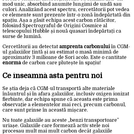
mod unic, absorbind anumite lungimi de undă sau
culori. Analizând acest spectru, cercetătorii pot vedea
ce elemente sunt prezente într-o zonă îndepărtată din
spațiu. Așa a găsit echipa acest carbon rătăcitor,
folosind Spectrograful de Origini Cosmice al
telescopului Hubble și nouă quasari îndepărtați ca
surse de lumină.
Cercetătorii au detectat
amprenta carbonului
în CGM-
ul galaxiilor țintă și au estimat o masă minimă de
aproximativ 3 milioane de Sori acolo. Este o cantitate
enormă
de carbon care plutește în spațiu!
Ce înseamnă asta pentru noi
Se știa deja că CGM-ul transportă alte materiale
înăuntrul și în afara galaxiilor, inclusiv oxigen ionizat
fierbinte, dar echipa spune că aceasta este prima
observație a elementelor mai reci, precum carbonul,
care sunt prinse în această mișcare.
Nu toate galaxiile au aceste „benzi transportoare”
uriașe. Galaxiile care formează activ stele noi
procesau mult mai mult carbon decât galaxiile