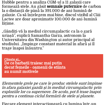
Hubble pentru a analiza CGM-ul a 11 galaxii care
formează stele. Au găsit
semnale puternice
de carbon
la o distanță de până la 391.000 de ani-lumină de
galaxie. Ca să înțelegem mai bine, discul vizibil al Căii
Lactee are doar aproximativ 100.000 de ani-lumină
lățime.
„Gândiți-vă la mediul circumgalactic ca la o gară
uriașă”, explică Samantha Garza, astronom la
Universitatea din Washington și autor principal al
studiului. „Împinge constant material în afară și îl
trage înapoi înăuntru.”
Citeste si...
De ce barbatii traiesc mai putin
decat femeile - oamenii de stiinta
au numit motivele
Elementele grele pe care le produc stelele sunt împinse
în afara galaxiei gazdă și în mediul circumgalactic prin
exploziile lor ca supernove. De acolo, pot fi trase înapoi
pentru a continua ciclul formării de stele și planete.
Fiecare element interacționează cu lumina într-un