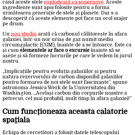
când aceste stele
explodează ca supernove
. Aceste
ingrediente sunt apoi folosite pentru a forma
următoarea generație de stele și planete. Dar s-a
descoperit că aceste elemente pot face un ocol major
pe drum.
Un
nou studiu
arată că carbonul călătorește în afara
galaxiei, într-un nor uriaș de gaz numit mediu
circumgalactic (CGM), înainte de a se întoarce. Este ca
și cum
elementele ar face o excursie
înainte să se
așeze și să formeze lucrurile pe care le vedem în jurul
nostru.
„Implicațiile pentru evoluția galaxiilor și pentru
natura rezervorului de carbon disponibil galaxiilor
pentru formarea de noi stele sunt fascinante”, spune
astronoma Jessica Werk de la Universitatea din
Washington. „Același carbon din corpurile noastre a
petrecut, cel mai probabil, mult timp în afara galaxiei!”
Cum funcționează această călătorie
spațială
Echipa de cercetători a folosit datele telescopului