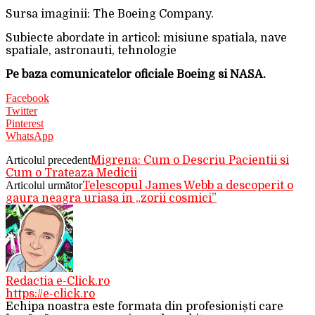
Sursa imaginii: The Boeing Company.
Subiecte abordate in articol: misiune spatiala, nave
spatiale, astronauti, tehnologie
Pe baza comunicatelor oficiale Boeing si NASA.
Facebook
Twitter
Pinterest
WhatsApp
Articolul precedent
Migrena: Cum o Descriu Pacientii si
Cum o Trateaza Medicii
Articolul următor
Telescopul James Webb a descoperit o
gaura neagra uriasa in „zorii cosmici”
Redactia e-Click.ro
https://e-click.ro
Echipa noastra este formata din profesioniști care