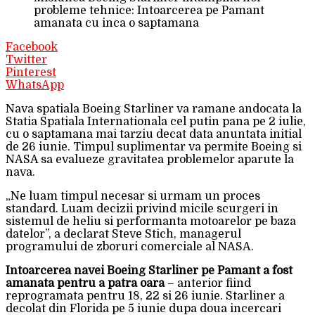
probleme tehnice: Intoarcerea pe Pamant
amanata cu inca o saptamana
Facebook
Twitter
Pinterest
WhatsApp
Nava spatiala Boeing Starliner va ramane andocata la
Statia Spatiala Internationala cel putin pana pe 2 iulie,
cu o saptamana mai tarziu decat data anuntata initial
de 26 iunie. Timpul suplimentar va permite Boeing si
NASA sa evalueze gravitatea problemelor aparute la
nava.
„Ne luam timpul necesar si urmam un proces
standard. Luam decizii privind micile scurgeri in
sistemul de heliu si performanta motoarelor pe baza
datelor”, a declarat Steve Stich, managerul
programului de zboruri comerciale al NASA.
Intoarcerea navei Boeing Starliner pe Pamant a fost
amanata pentru a patra oara
– anterior fiind
reprogramata pentru 18, 22 si 26 iunie. Starliner a
decolat din Florida pe 5 iunie dupa doua incercari