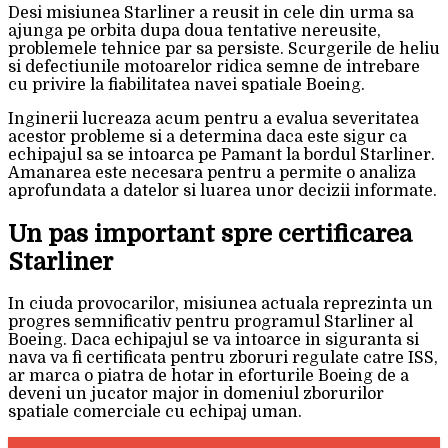
Desi misiunea Starliner a reusit in cele din urma sa
ajunga pe orbita dupa doua tentative nereusite,
problemele tehnice par sa persiste. Scurgerile de heliu
si defectiunile motoarelor ridica semne de intrebare
cu privire la fiabilitatea navei spatiale Boeing.
Inginerii lucreaza acum pentru a evalua severitatea
acestor probleme si a determina daca este sigur ca
echipajul sa se intoarca pe Pamant la bordul Starliner.
Amanarea este necesara pentru a permite o analiza
aprofundata a datelor si luarea unor decizii informate.
Un pas important spre certificarea
Starliner
In ciuda provocarilor, misiunea actuala reprezinta un
progres semnificativ pentru programul Starliner al
Boeing. Daca echipajul se va intoarce in siguranta si
nava va fi certificata pentru zboruri regulate catre ISS,
ar marca o piatra de hotar in eforturile Boeing de a
deveni un jucator major in domeniul zborurilor
spatiale comerciale cu echipaj uman.