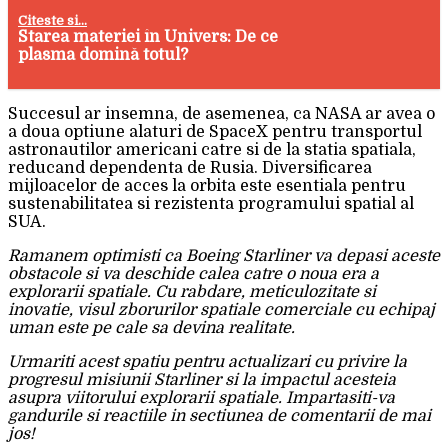
Citeste si...
Starea materiei în Univers: De ce
plasma domină totul?
Succesul ar insemna, de asemenea, ca NASA ar avea o
a doua optiune alaturi de SpaceX pentru transportul
astronautilor americani catre si de la statia spatiala,
reducand dependenta de Rusia. Diversificarea
mijloacelor de acces la orbita este esentiala pentru
sustenabilitatea si rezistenta programului spatial al
SUA.
Ramanem optimisti ca Boeing Starliner va depasi aceste
obstacole si va deschide calea catre o noua era a
explorarii spatiale. Cu rabdare, meticulozitate si
inovatie, visul zborurilor spatiale comerciale cu echipaj
uman este pe cale sa devina realitate.
Urmariti acest spatiu pentru actualizari cu privire la
progresul misiunii Starliner si la impactul acesteia
asupra viitorului explorarii spatiale. Impartasiti-va
gandurile si reactiile in sectiunea de comentarii de mai
jos!