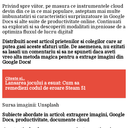
Privind spre viitor, pe masura ce instrumentele cloud
devin din ce in ce mai populare, asteptam mai multe
imbunatatiri si caracteristici surprinzatoare in Google
Docs si alte suite de productivitate online. Continuati
sa explorati si sa descoperiti modalitati ingenioase de a
optimiza fluxul de lucru digital!
Distribuiti acest articol prietenilor si colegilor care ar
putea gasi aceste sfaturi utile. De asemenea, nu ezitati
sa lasati un comentariu si sa ne spuneti daca aveti
vreo alta metoda magica pentru a extrage imagini din
Google Docs!
Citeste si...
Lansarea jocului a esuat: Cum sa
remediezi codul de eroare Steam 51
Sursa imaginii: Unsplash
Subiecte abordate in articol: extragere imagini, Google
Docs, productivitate, documente cloud