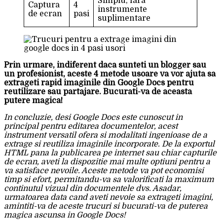
Simplu, fara
Captura
4
instrumente
de ecran
pasi
suplimentare
Prin urmare, indiferent daca sunteti un blogger sau
un profesionist, aceste 4 metode usoare va vor ajuta sa
extrageti rapid imaginile din Google Docs pentru
reutilizare sau partajare. Bucurati-va de aceasta
putere magica!
In concluzie, desi Google Docs este cunoscut in
principal pentru editarea documentelor, acest
instrument versatil ofera si modalitati ingenioase de a
extrage si reutiliza imaginile incorporate. De la exportul
HTML pana la publicarea pe internet sau chiar capturile
de ecran, aveti la dispozitie mai multe optiuni pentru a
va satisface nevoile. Aceste metode va pot economisi
timp si efort, permitandu-va sa valorificati la maximum
continutul vizual din documentele dvs. Asadar,
urmatoarea data cand aveti nevoie sa extrageti imagini,
amintiti-va de aceste trucuri si bucurati-va de puterea
magica ascunsa in Google Docs!