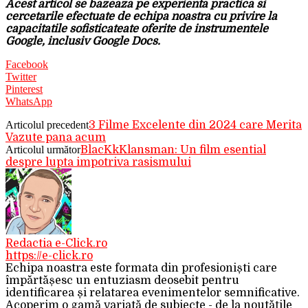
Acest articol se bazeaza pe experienta practica si
cercetarile efectuate de echipa noastra cu privire la
capacitatile sofisticateate oferite de instrumentele
Google, inclusiv Google Docs.
Facebook
Twitter
Pinterest
WhatsApp
Articolul precedent
3 Filme Excelente din 2024 care Merita
Vazute pana acum
Articolul următor
BlacKkKlansman: Un film esential
despre lupta impotriva rasismului
Redactia e-Click.ro
https://e-click.ro
Echipa noastra este formata din profesioniști care
împărtășesc un entuziasm deosebit pentru
identificarea și relatarea evenimentelor semnificative.
Acoperim o gamă variată de subiecte - de la noutățile