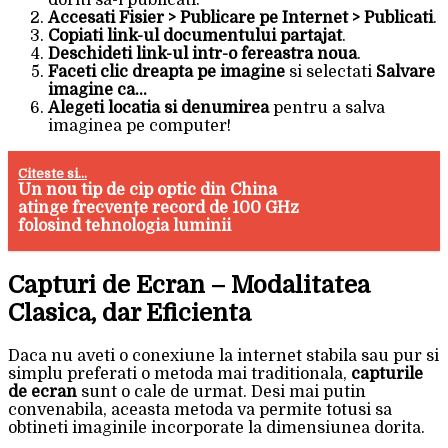
doriti sa-l publicati.
Accesati Fisier > Publicare pe Internet > Publicati
.
Copiati link-ul documentului partajat
.
Deschideti link-ul intr-o fereastra noua
.
Faceti clic dreapta pe imagine
si selectati
Salvare
imagine ca…
Alegeti locatia si denumirea
pentru a salva
imaginea pe computer!
Citeste si...
Un nou tip de cip optic din China
atinge frecvențe record de 100 GHz
folosind tehnologia luminii
Capturi de Ecran – Modalitatea
Clasica, dar Eficienta
Daca nu aveti o conexiune la internet stabila sau pur si
simplu preferati o metoda mai traditionala,
capturile
de ecran
sunt o cale de urmat. Desi mai putin
convenabila, aceasta metoda va permite totusi sa
obtineti imaginile incorporate la dimensiunea dorita.