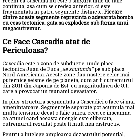
recent ca Cascadia nu este o singura linie de falie
continua, asa cum se credea anterior, ci este
fragmentata in patru segmente distincte.
Fiecare
dintre aceste segmente reprezinta o adevarata bomba
cu ceas tectonica, gata sa explodeze sub forma unui
megacutremur.
Ce Face Cascadia atat de
Periculoasa?
Cascadia este o zona de subductie, unde placa
tectonica Juan de Fuca
„se scufunda”
pe sub placa
Nord-Americana. Aceste zone dau nastere celor mai
puternice seisme de pe planeta, cum ar fi cutremurul
din 2011 din Japonia de Est, cu magnitudinea de 9,1,
care a provocat un tsunami devastator.
In plus, structura segmentata a Cascadiei o face si mai
amenintatoare. Segmentele separate pot acumula mai
multa tensiune decat o falie unica, ceea ce inseamna
ca atunci cand aceasta energie este eliberata,
cutremurul rezultat poate fi mult mai distructiv.
Pentru a intelege amploarea dezastrului potential,