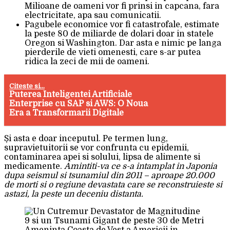
Milioane de oameni vor fi prinsi in capcana, fara
electricitate, apa sau comunicatii.
Pagubele economice vor fi catastrofale, estimate
la peste 80 de miliarde de dolari doar in statele
Oregon si Washington. Dar asta e nimic pe langa
pierderile de vieti omenesti, care s-ar putea
ridica la zeci de mii de oameni.
Citeste si...
Puterea Inteligentei Artificiale
Enterprise cu SAP si AWS: O Noua
Era a Transformarii Digitale
Și asta e doar inceputul. Pe termen lung,
supravietuitorii se vor confrunta cu epidemii,
contaminarea apei si solului, lipsa de alimente si
medicamente.
Amintiti-va ce s-a intamplat in Japonia
dupa seismul si tsunamiul din 2011 – aproape 20.000
de morti si o regiune devastata care se reconstruieste si
astazi, la peste un deceniu distanta.