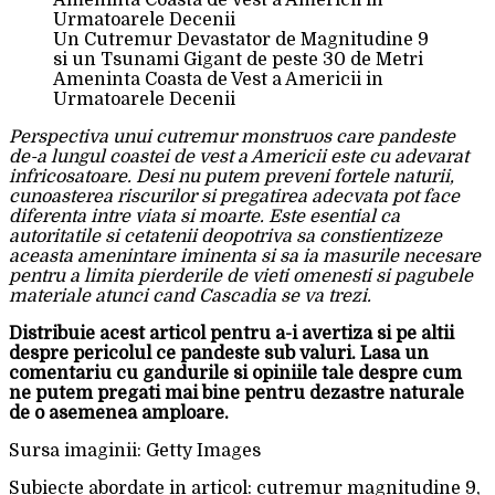
Un Cutremur Devastator de Magnitudine 9
si un Tsunami Gigant de peste 30 de Metri
Ameninta Coasta de Vest a Americii in
Urmatoarele Decenii
Perspectiva unui cutremur monstruos care pandeste
de-a lungul coastei de vest a Americii este cu adevarat
infricosatoare. Desi nu putem preveni fortele naturii,
cunoasterea riscurilor si pregatirea adecvata pot face
diferenta intre viata si moarte. Este esential ca
autoritatile si cetatenii deopotriva sa constientizeze
aceasta amenintare iminenta si sa ia masurile necesare
pentru a limita pierderile de vieti omenesti si pagubele
materiale atunci cand Cascadia se va trezi.
Distribuie acest articol pentru a-i avertiza si pe altii
despre pericolul ce pandeste sub valuri. Lasa un
comentariu cu gandurile si opiniile tale despre cum
ne putem pregati mai bine pentru dezastre naturale
de o asemenea amploare.
Sursa imaginii: Getty Images
Subiecte abordate in articol: cutremur magnitudine 9,