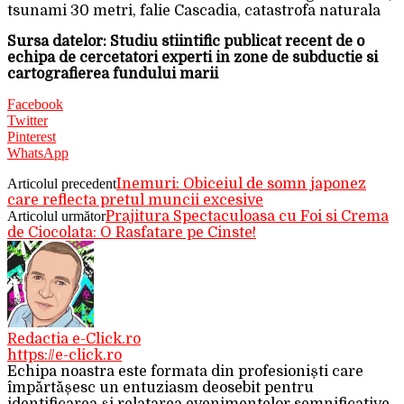
tsunami 30 metri, falie Cascadia, catastrofa naturala
Sursa datelor: Studiu stiintific publicat recent de o
echipa de cercetatori experti in zone de subductie si
cartografierea fundului marii
Facebook
Twitter
Pinterest
WhatsApp
Articolul precedent
Inemuri: Obiceiul de somn japonez
care reflecta pretul muncii excesive
Articolul următor
Prajitura Spectaculoasa cu Foi si Crema
de Ciocolata: O Rasfatare pe Cinste!
Redactia e-Click.ro
https://e-click.ro
Echipa noastra este formata din profesioniști care
împărtășesc un entuziasm deosebit pentru