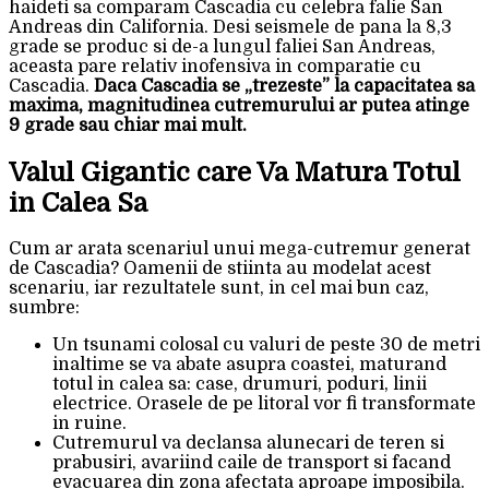
haideti sa comparam Cascadia cu celebra falie San
Andreas din California. Desi seismele de pana la 8,3
grade se produc si de-a lungul faliei San Andreas,
aceasta pare relativ inofensiva in comparatie cu
Cascadia.
Daca Cascadia se „trezeste” la capacitatea sa
maxima, magnitudinea cutremurului ar putea atinge
9 grade sau chiar mai mult.
Valul Gigantic care Va Matura Totul
in Calea Sa
Cum ar arata scenariul unui mega-cutremur generat
de Cascadia? Oamenii de stiinta au modelat acest
scenariu, iar rezultatele sunt, in cel mai bun caz,
sumbre:
Un tsunami colosal cu valuri de peste 30 de metri
inaltime se va abate asupra coastei, maturand
totul in calea sa: case, drumuri, poduri, linii
electrice. Orasele de pe litoral vor fi transformate
in ruine.
Cutremurul va declansa alunecari de teren si
prabusiri, avariind caile de transport si facand
evacuarea din zona afectata aproape imposibila.