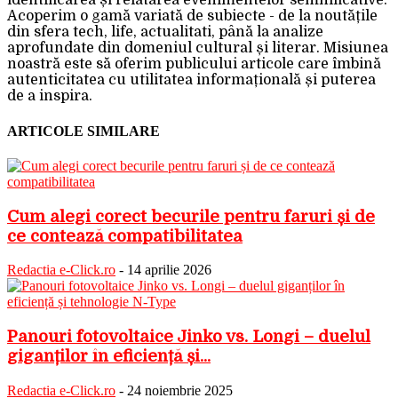
identificarea și relatarea evenimentelor semnificative.
Acoperim o gamă variată de subiecte - de la noutățile
din sfera tech, life, actualitati, până la analize
aprofundate din domeniul cultural și literar. Misiunea
noastră este să oferim publicului articole care îmbină
autenticitatea cu utilitatea informațională și puterea
de a inspira.
ARTICOLE SIMILARE
Cum alegi corect becurile pentru faruri și de
ce contează compatibilitatea
Redactia e-Click.ro
-
14 aprilie 2026
Panouri fotovoltaice Jinko vs. Longi – duelul
giganților în eficiență și...
Redactia e-Click.ro
-
24 noiembrie 2025