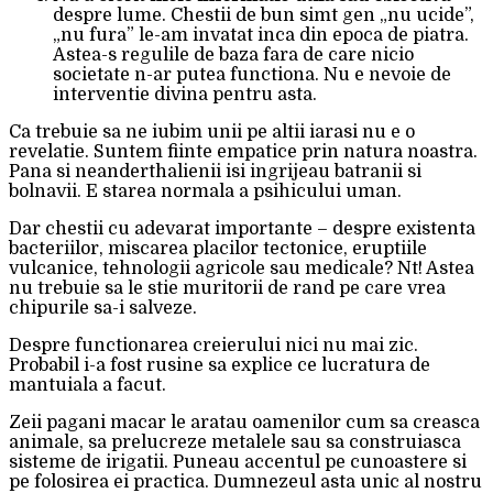
despre lume. Chestii de bun simt gen „nu ucide”,
„nu fura” le-am invatat inca din epoca de piatra.
Astea-s regulile de baza fara de care nicio
societate n-ar putea functiona. Nu e nevoie de
interventie divina pentru asta.
Ca trebuie sa ne iubim unii pe altii iarasi nu e o
revelatie. Suntem fiinte empatice prin natura noastra.
Pana si neanderthalienii isi ingrijeau batranii si
bolnavii. E starea normala a psihicului uman.
Dar chestii cu adevarat importante – despre existenta
bacteriilor, miscarea placilor tectonice, eruptiile
vulcanice, tehnologii agricole sau medicale? Nt! Astea
nu trebuie sa le stie muritorii de rand pe care vrea
chipurile sa-i salveze.
Despre functionarea creierului nici nu mai zic.
Probabil i-a fost rusine sa explice ce lucratura de
mantuiala a facut.
Zeii pagani macar le aratau oamenilor cum sa creasca
animale, sa prelucreze metalele sau sa construiasca
sisteme de irigatii. Puneau accentul pe cunoastere si
pe folosirea ei practica. Dumnezeul asta unic al nostru