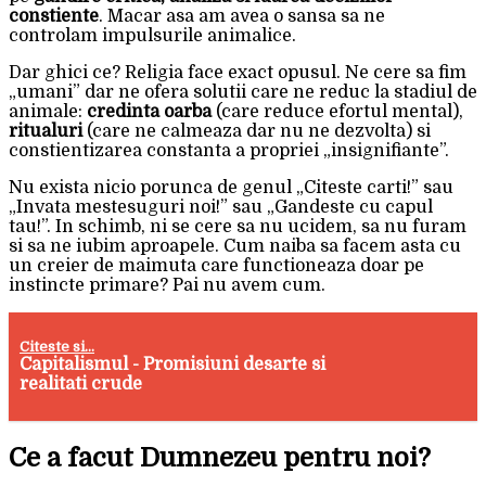
constiente
. Macar asa am avea o sansa sa ne
controlam impulsurile animalice.
Dar ghici ce? Religia face exact opusul. Ne cere sa fim
„umani” dar ne ofera solutii care ne reduc la stadiul de
animale:
credinta oarba
(care reduce efortul mental),
ritualuri
(care ne calmeaza dar nu ne dezvolta) si
constientizarea constanta a propriei „insignifiante”.
Nu exista nicio porunca de genul „Citeste carti!” sau
„Invata mestesuguri noi!” sau „Gandeste cu capul
tau!”. In schimb, ni se cere sa nu ucidem, sa nu furam
si sa ne iubim aproapele. Cum naiba sa facem asta cu
un creier de maimuta care functioneaza doar pe
instincte primare? Pai nu avem cum.
Citeste si...
Capitalismul - Promisiuni desarte si
realitati crude
Ce a facut Dumnezeu pentru noi?