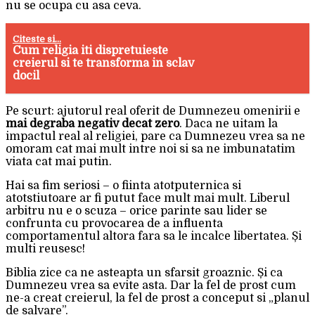
nu se ocupa cu asa ceva.
Citeste si...
Cum religia iti dispretuieste
creierul si te transforma in sclav
docil
Pe scurt: ajutorul real oferit de Dumnezeu omenirii e
mai degraba negativ decat zero
. Daca ne uitam la
impactul real al religiei, pare ca Dumnezeu vrea sa ne
omoram cat mai mult intre noi si sa ne imbunatatim
viata cat mai putin.
Hai sa fim seriosi – o fiinta atotputernica si
atotstiutoare ar fi putut face mult mai mult. Liberul
arbitru nu e o scuza – orice parinte sau lider se
confrunta cu provocarea de a influenta
comportamentul altora fara sa le incalce libertatea. Și
multi reusesc!
Biblia zice ca ne asteapta un sfarsit groaznic. Și ca
Dumnezeu vrea sa evite asta. Dar la fel de prost cum
ne-a creat creierul, la fel de prost a conceput si „planul
de salvare”.