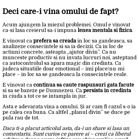
Deci care-i vina omului de fapt?
Acum ajungem la miezul problemei. Omul e vinovat
ca-si lasa creierul sa-i impuna
lenea mentala si fizica
.
E vinovat ca
prefera sa creada
in loc sa gandeasca, sa
analizeze consecintele si sa ia decizii. Ca in loc de
actiuni concrete, asteapta „ajutor divin”. Ca nu
munceste productiv si nu invata lucruri noi, asteptand
ca autocontrolul sa apara magic din credinta. Ca
judeca situatiile doar emotional – imi place/nu-mi
place – in loc sa se gandeasca la consecintele reale.
E vinovat ca
continua sa caute raspunsuri gata facute
si sa se bazeze pe Dumnezeu. Ca
persista in credinta
in ciuda a tot ce se intampla in jur.
Asta e adevarata vina a omului. Și ar cam fi cazul s-o ia
pe calea cea buna. Ca altfel „planul divin” se duce pe
pula rau de tot.
Daca ti-a placut articolul asta, da-i un share si lasa un
comentariu. Sunt curios ce parere ai – crezi ca liberul