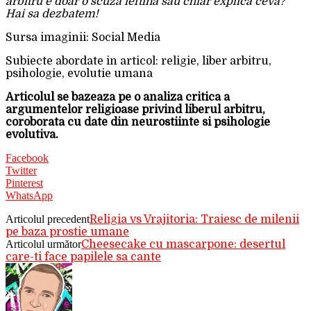
arbitru e doar o scuza ieftina sau chiar explica ceva?
Hai sa dezbatem!
Sursa imaginii: Social Media
Subiecte abordate in articol: religie, liber arbitru,
psihologie, evolutie umana
Articolul se bazeaza pe o analiza critica a
argumentelor religioase privind liberul arbitru,
coroborata cu date din neurostiinte si psihologie
evolutiva.
Facebook
Twitter
Pinterest
WhatsApp
Articolul precedent
Religia vs Vrajitoria: Traiesc de milenii
pe baza prostie umane
Articolul următor
Cheesecake cu mascarpone: desertul
care-ti face papilele sa cante