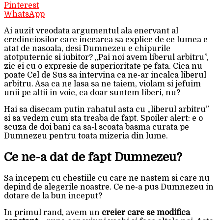
Pinterest
WhatsApp
Ai auzit vreodata argumentul ala enervant al
credinciosilor care incearca sa explice de ce lumea e
atat de nasoala, desi Dumnezeu e chipurile
atotputernic si iubitor? „Pai noi avem liberul arbitru”,
zic ei cu o expresie de superioritate pe fata. Cica nu
poate Cel de Sus sa intervina ca ne-ar incalca liberul
arbitru. Asa ca ne lasa sa ne taiem, violam si jefuim
unii pe altii in voie, ca doar suntem liberi, nu?
Hai sa disecam putin rahatul asta cu „liberul arbitru”
si sa vedem cum sta treaba de fapt. Spoiler alert: e o
scuza de doi bani ca sa-l scoata basma curata pe
Dumnezeu pentru toata mizeria din lume.
Ce ne-a dat de fapt Dumnezeu?
Sa incepem cu chestiile cu care ne nastem si care nu
depind de alegerile noastre. Ce ne-a pus Dumnezeu in
dotare de la bun inceput?
In primul rand, avem un
creier care se modifica