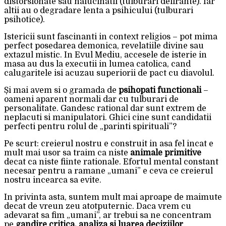
distorsionate sau halucinatii (tulburari delirante). Iar
altii au o degradare lenta a psihicului (tulburari
psihotice).
Istericii sunt fascinanti in context religios – pot mima
perfect posedarea demonica, revelatiile divine sau
extazul mistic. In Evul Mediu, accesele de isterie in
masa au dus la executii in lumea catolica, cand
calugaritele isi acuzau superiorii de pact cu diavolul.
Și mai avem si o gramada de
psihopati functionali
–
oameni aparent normali dar cu tulburari de
personalitate. Gandesc rational dar sunt extrem de
neplacuti si manipulatori. Ghici cine sunt candidatii
perfecti pentru rolul de „parinti spirituali”?
Pe scurt: creierul nostru e construit in asa fel incat e
mult mai usor sa traim ca niste
animale primitive
decat ca niste fiinte rationale. Efortul mental constant
necesar pentru a ramane „umani” e ceva ce creierul
nostru incearca sa evite.
In privinta asta, suntem mult mai aproape de maimute
decat de vreun zeu atotputernic. Daca vrem cu
adevarat sa fim „umani”, ar trebui sa ne concentram
pe
gandire critica, analiza si luarea deciziilor