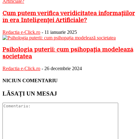
Cum putem verifica veridicitatea informațiilor
în era Inteligenței Artificiale?
Redactia e-Click.ro
-
11 ianuarie 2025
Psihologia puterii: cum psihopația modelează
societatea
Redactia e-Click.ro
-
26 decembrie 2024
NICIUN COMENTARIU
LĂSAȚI UN MESAJ