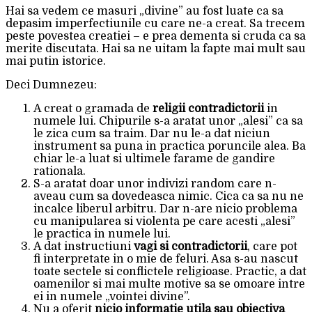
Hai sa vedem ce masuri „divine” au fost luate ca sa
depasim imperfectiunile cu care ne-a creat. Sa trecem
peste povestea creatiei – e prea dementa si cruda ca sa
merite discutata. Hai sa ne uitam la fapte mai mult sau
mai putin istorice.
Deci Dumnezeu:
A creat o gramada de
religii contradictorii
in
numele lui. Chipurile s-a aratat unor „alesi” ca sa
le zica cum sa traim. Dar nu le-a dat niciun
instrument sa puna in practica poruncile alea. Ba
chiar le-a luat si ultimele farame de gandire
rationala.
S-a aratat doar unor indivizi random care n-
aveau cum sa dovedeasca nimic. Cica ca sa nu ne
incalce liberul arbitru. Dar n-are nicio problema
cu manipularea si violenta pe care acesti „alesi”
le practica in numele lui.
A dat instructiuni
vagi si contradictorii
, care pot
fi interpretate in o mie de feluri. Asa s-au nascut
toate sectele si conflictele religioase. Practic, a dat
oamenilor si mai multe motive sa se omoare intre
ei in numele „vointei divine”.
Nu a oferit
nicio informatie utila sau obiectiva