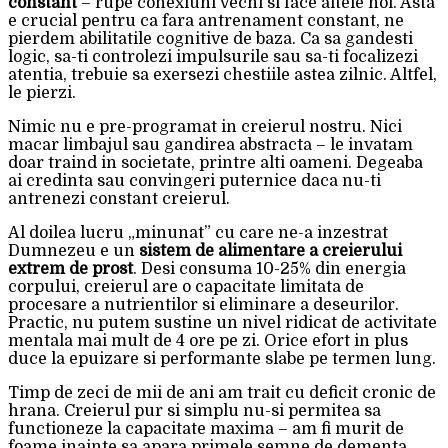
constant
– rupe conexiuni vechi si face altele noi. Asta
e crucial pentru ca fara antrenament constant, ne
pierdem abilitatile cognitive de baza. Ca sa gandesti
logic, sa-ti controlezi impulsurile sau sa-ti focalizezi
atentia, trebuie sa exersezi chestiile astea zilnic. Altfel,
le pierzi.
Nimic nu e pre-programat in creierul nostru. Nici
macar limbajul sau gandirea abstracta – le invatam
doar traind in societate, printre alti oameni. Degeaba
ai credinta sau convingeri puternice daca nu-ti
antrenezi constant creierul.
Al doilea lucru „minunat” cu care ne-a inzestrat
Dumnezeu e un
sistem de alimentare a creierului
extrem de prost
. Desi consuma 10-25% din energia
corpului, creierul are o capacitate limitata de
procesare a nutrientilor si eliminare a deseurilor.
Practic, nu putem sustine un nivel ridicat de activitate
mentala mai mult de 4 ore pe zi. Orice efort in plus
duce la epuizare si performante slabe pe termen lung.
Timp de zeci de mii de ani am trait cu deficit cronic de
hrana. Creierul pur si simplu nu-si permitea sa
functioneze la capacitate maxima – am fi murit de
foame inainte sa apara primele semne de dementa.