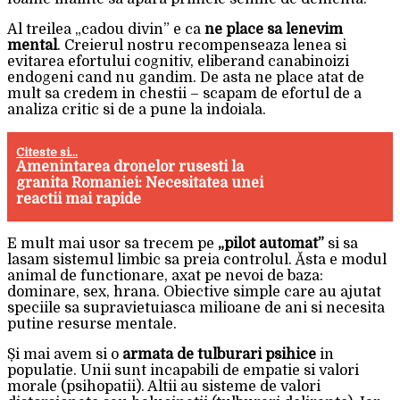
Al treilea „cadou divin” e ca
ne place sa lenevim
mental
. Creierul nostru recompenseaza lenea si
evitarea efortului cognitiv, eliberand canabinoizi
endogeni cand nu gandim. De asta ne place atat de
mult sa credem in chestii – scapam de efortul de a
analiza critic si de a pune la indoiala.
Citeste si...
Amenintarea dronelor rusesti la
granita Romaniei: Necesitatea unei
reactii mai rapide
E mult mai usor sa trecem pe
„pilot automat”
si sa
lasam sistemul limbic sa preia controlul. Ăsta e modul
animal de functionare, axat pe nevoi de baza:
dominare, sex, hrana. Obiective simple care au ajutat
speciile sa supravietuiasca milioane de ani si necesita
putine resurse mentale.
Și mai avem si o
armata de tulburari psihice
in
populatie. Unii sunt incapabili de empatie si valori
morale (psihopatii). Altii au sisteme de valori