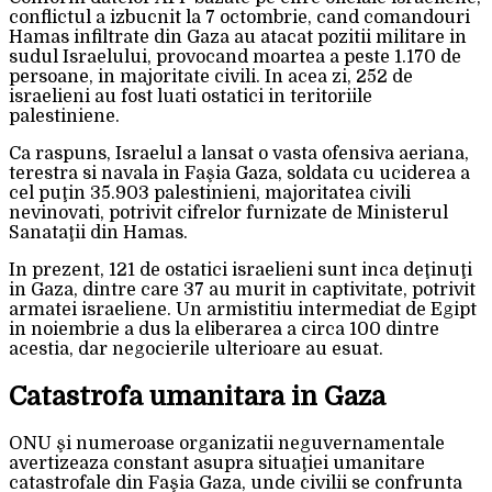
conflictul a izbucnit la 7 octombrie, cand comandouri
Hamas infiltrate din Gaza au atacat pozitii militare in
sudul Israelului, provocand moartea a peste 1.170 de
persoane, in majoritate civili. In acea zi, 252 de
israelieni au fost luati ostatici in teritoriile
palestiniene.
Ca raspuns, Israelul a lansat o vasta ofensiva aeriana,
terestra si navala in Faşia Gaza, soldata cu uciderea a
cel puţin 35.903 palestinieni, majoritatea civili
nevinovati, potrivit cifrelor furnizate de Ministerul
Sanataţii din Hamas.
In prezent, 121 de ostatici israelieni sunt inca deţinuţi
in Gaza, dintre care 37 au murit in captivitate, potrivit
armatei israeliene. Un armistitiu intermediat de Egipt
in noiembrie a dus la eliberarea a circa 100 dintre
acestia, dar negocierile ulterioare au esuat.
Catastrofa umanitara in Gaza
ONU şi numeroase organizatii neguvernamentale
avertizeaza constant asupra situaţiei umanitare
catastrofale din Faşia Gaza, unde civilii se confrunta