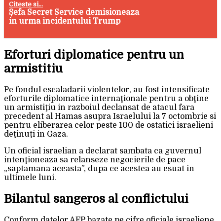
Citeste si...
Șefa Secret Service demisioneaza
in urma incidentului Trump
Eforturi diplomatice pentru un
armistitiu
Pe fondul escaladarii violentelor, au fost intensificate
eforturile diplomatice internaţionale pentru a obţine
un armistiţiu in razboiul declansat de atacul fara
precedent al Hamas asupra Israelului la 7 octombrie si
pentru eliberarea celor peste 100 de ostatici israelieni
deţinuţi in Gaza.
Un oficial israelian a declarat sambata ca guvernul
intenţioneaza sa relanseze negocierile de pace
„saptamana aceasta”, dupa ce acestea au esuat in
ultimele luni.
Bilantul sangeros al conflictului
Conform datelor AFP bazate pe cifre oficiale israeliene,