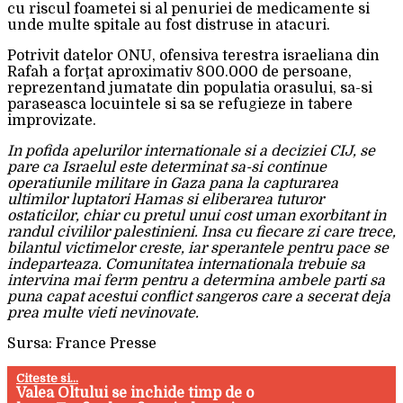
cu riscul foametei si al penuriei de medicamente si
unde multe spitale au fost distruse in atacuri.
Potrivit datelor ONU, ofensiva terestra israeliana din
Rafah a forţat aproximativ 800.000 de persoane,
reprezentand jumatate din populatia orasului, sa-si
paraseasca locuintele si sa se refugieze in tabere
improvizate.
In pofida apelurilor internationale si a deciziei CIJ, se
pare ca Israelul este determinat sa-si continue
operatiunile militare in Gaza pana la capturarea
ultimilor luptatori Hamas si eliberarea tuturor
ostaticilor, chiar cu pretul unui cost uman exorbitant in
randul civililor palestinieni. Insa cu fiecare zi care trece,
bilantul victimelor creste, iar sperantele pentru pace se
indeparteaza. Comunitatea internationala trebuie sa
intervina mai ferm pentru a determina ambele parti sa
puna capat acestui conflict sangeros care a secerat deja
prea multe vieti nevinovate.
Sursa: France Presse
Citeste si...
Valea Oltului se inchide timp de o