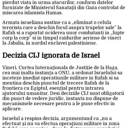
pierdut viata in urma atacurilor, conform datelor
furnizate de Ministerul Sanataţii din Gaza controlat de
miscarea islamista Hamas.
Armata israeliana sustine ca a „eliminat o celula
terorista care a deschis focul asupra trupelor sale” la
Rafah si a raportat uciderea unor combatanti in „lupte
corp la corp” si in timpul raidurilor aeriene de vineri
la Jabalia, in nordul enclavei palestiniene.
Decizia CIJ ignorata de Israel
Vineri, Curtea Internaţionala de Justiţie de la Haga,
cea mai inalta instanţa a ONU, a ordonat Israelului sa
inceteze imediat operatiunile militare in Rafah si sa
mentina deschis punctul de trecere Rafah de la
frontiera cu Egiptul, esenţial pentru intrarea
ajutorului umanitar. Desi deciziile CIJ sunt obligatorii
din punct de vedere juridic, instanta nu dispune de
mecanismele necesare pentru a le pune efectiv in
aplicare.
Israelul a respins decizia, argumentand ca „nu a
efectuat şi nu va efectua operaţiuni militare in zona