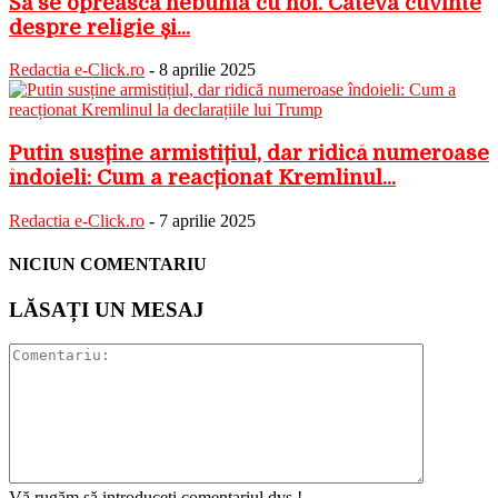
Să se oprească nebunia cu noi. Câteva cuvinte
despre religie și...
Redactia e-Click.ro
-
8 aprilie 2025
Putin susține armistițiul, dar ridică numeroase
îndoieli: Cum a reacționat Kremlinul...
Redactia e-Click.ro
-
7 aprilie 2025
NICIUN COMENTARIU
LĂSAȚI UN MESAJ
Vă rugăm să introduceți comentariul dvs.!