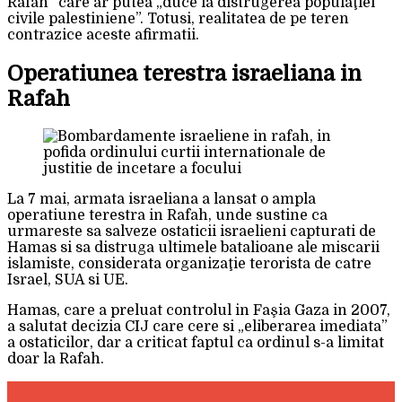
Rafah” care ar putea „duce la distrugerea populaţiei
civile palestiniene”. Totusi, realitatea de pe teren
contrazice aceste afirmatii.
Operatiunea terestra israeliana in
Rafah
La 7 mai, armata israeliana a lansat o ampla
operatiune terestra in Rafah, unde sustine ca
urmareste sa salveze ostaticii israelieni capturati de
Hamas si sa distruga ultimele batalioane ale miscarii
islamiste, considerata organizaţie terorista de catre
Israel, SUA si UE.
Hamas, care a preluat controlul in Faşia Gaza in 2007,
a salutat decizia CIJ care cere si „eliberarea imediata”
a ostaticilor, dar a criticat faptul ca ordinul s-a limitat
doar la Rafah.