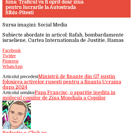
luna: Traficul va fi oprit doar ziua
pentru lucrarile la Autostrada
Sibiu-Pitesti
Sursa imagini: Social Media
Subiecte abordate in articol: Rafah, bombardamente
israeliene, Curtea Internationala de Justitie, Hamas
Facebook
Twitter
Pinterest
WhatsApp
Articolul precedent
Ministrii de finante din G7 sustin
folosirea activelor rusesti pentru a finanta Ucraina
dupa 2024
Articolul următor
Papa Francisc, o aparitie inedita in
mijlocul copiilor de Ziua Mondiala a Copiilor
Redactia e-Click.ro