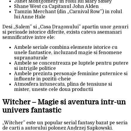
Janet Montgomery in rolul lui Mary Sibley
Shane West ca Capitanul John Alden
Tamzin Merchant (din „Carnival Row”) in rolul
lui Anne Hale
Desi „Salem” si „Casa Dragonului” apartin unor genuri
si perioade istorice diferite, exista cateva asemanari
semnificative intre ele:
Ambele seriale combina elemente istorice cu
unele fantastice, incluzand magie si fenomene
supranaturale
Ambele se concentreaza pe luptele pentru putere
si intrigile politice
Ambele prezinta personaje feminine puternice si
influente in pozitii-cheie
Atmosfera intunecata, plina de tensiune si
mister, uneste cele doua productii
Witcher – Magie si aventura intr-un
univers fantastic
„Witcher” este un popular serial fantasy bazat pe seria
de carti a autorului polonez Andrzej Sapkowski.