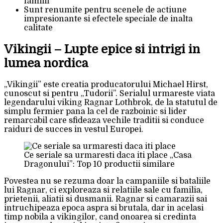
familii
Sunt renumite pentru scenele de actiune
impresionante si efectele speciale de inalta
calitate
Vikingii – Lupte epice si intrigi in
lumea nordica
„Vikingii” este creatia producatorului Michael Hirst,
cunoscut si pentru „Tudorii”. Serialul urmareste viata
legendarului viking Ragnar Lothbrok, de la statutul de
simplu fermier pana la cel de razboinic si lider
remarcabil care sfideaza vechile traditii si conduce
raiduri de succes in vestul Europei.
Ce seriale sa urmaresti daca iti place „Casa
Dragonului”: Top 10 productii similare
Povestea nu se rezuma doar la campaniile si bataliile
lui Ragnar, ci exploreaza si relatiile sale cu familia,
prietenii, aliatii si dusmanii. Ragnar si camarazii sai
intruchipeaza epoca aspra si brutala, dar in acelasi
timp nobila a vikingilor, cand onoarea si credinta