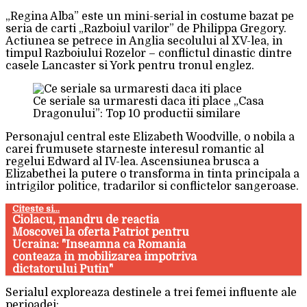
„Regina Alba” este un mini-serial in costume bazat pe
seria de carti „Razboiul varilor” de Philippa Gregory.
Actiunea se petrece in Anglia secolului al XV-lea, in
timpul Razboiului Rozelor – conflictul dinastic dintre
casele Lancaster si York pentru tronul englez.
Ce seriale sa urmaresti daca iti place „Casa
Dragonului”: Top 10 productii similare
Personajul central este Elizabeth Woodville, o nobila a
carei frumusete starneste interesul romantic al
regelui Edward al IV-lea. Ascensiunea brusca a
Elizabethei la putere o transforma in tinta principala a
intrigilor politice, tradarilor si conflictelor sangeroase.
Citeste si...
Ciolacu, mandru de reactia
Moscovei la oferta Patriot pentru
Ucraina: "Inseamna ca Romania
conteaza in mobilizarea impotriva
dictatorului Putin"
Serialul exploreaza destinele a trei femei influente ale
perioadei: