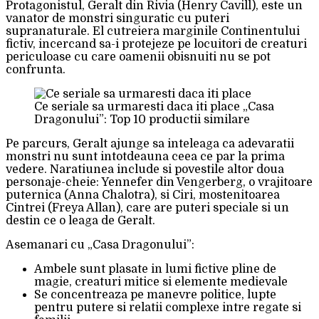
Protagonistul, Geralt din Rivia (Henry Cavill), este un
vanator de monstri singuratic cu puteri
supranaturale. El cutreiera marginile Continentului
fictiv, incercand sa-i protejeze pe locuitori de creaturi
periculoase cu care oamenii obisnuiti nu se pot
confrunta.
Ce seriale sa urmaresti daca iti place „Casa
Dragonului”: Top 10 productii similare
Pe parcurs, Geralt ajunge sa inteleaga ca adevaratii
monstri nu sunt intotdeauna ceea ce par la prima
vedere. Naratiunea include si povestile altor doua
personaje-cheie: Yennefer din Vengerberg, o vrajitoare
puternica (Anna Chalotra), si Ciri, mostenitoarea
Cintrei (Freya Allan), care are puteri speciale si un
destin ce o leaga de Geralt.
Asemanari cu „Casa Dragonului”:
Ambele sunt plasate in lumi fictive pline de
magie, creaturi mitice si elemente medievale
Se concentreaza pe manevre politice, lupte
pentru putere si relatii complexe intre regate si