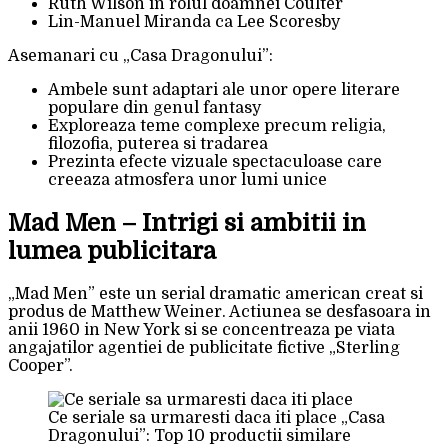
Ruth Wilson in rolul doamnei Coulter
Lin-Manuel Miranda ca Lee Scoresby
Asemanari cu „Casa Dragonului”:
Ambele sunt adaptari ale unor opere literare
populare din genul fantasy
Exploreaza teme complexe precum religia,
filozofia, puterea si tradarea
Prezinta efecte vizuale spectaculoase care
creeaza atmosfera unor lumi unice
Mad Men – Intrigi si ambitii in
lumea publicitara
„Mad Men” este un serial dramatic american creat si
produs de Matthew Weiner. Actiunea se desfasoara in
anii 1960 in New York si se concentreaza pe viata
angajatilor agentiei de publicitate fictive „Sterling
Cooper”.
Ce seriale sa urmaresti daca iti place „Casa
Dragonului”: Top 10 productii similare