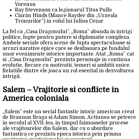
Vorenus
Ray Stevenson ca legionarul Titus Pullo
Ciarán Hinds (Mance Rayder din „Urzeala
Tronurilor”) in rolul lui Iulius Cezar
La fel ca „Casa Dragonului”, „Roma” abunda in intrigi
politice, lupte pentru putere si diplomatie complexa.
Ambele seriale ofera scene de lupta spectaculoase si
arcuri narative epice care se desfasoara pe fundalul
unor evenimente istorice importante. Atat „Roma” cat
si „Casa Dragonului” prezinta personaje in continua
evolutie, fiecare cu motivatii, temeri si ambitii unice.
Relatiile dintre ele joaca un rol esential in dezvoltarea
intrigii.
Salem – Vrajitorie si conflicte in
America coloniala
„Salem” este un serial fantastic istoric american creat
de Brannon Braga si Adam Simon. Actiunea se petrece
in secolul al XVII-lea, in timpul faimoaselor procese
ale vrajitoarelor din Salem, dar cu o abordare
fantastica ce prezinta epoca istorica prin prisma