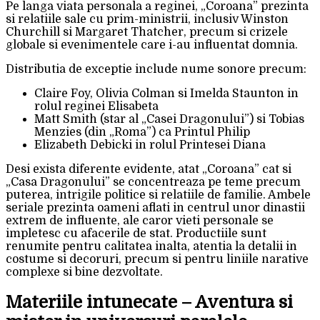
Pe langa viata personala a reginei, „Coroana” prezinta
si relatiile sale cu prim-ministrii, inclusiv Winston
Churchill si Margaret Thatcher, precum si crizele
globale si evenimentele care i-au influentat domnia.
Distributia de exceptie include nume sonore precum:
Claire Foy, Olivia Colman si Imelda Staunton in
rolul reginei Elisabeta
Matt Smith (star al „Casei Dragonului”) si Tobias
Menzies (din „Roma”) ca Printul Philip
Elizabeth Debicki in rolul Printesei Diana
Desi exista diferente evidente, atat „Coroana” cat si
„Casa Dragonului” se concentreaza pe teme precum
puterea, intrigile politice si relatiile de familie. Ambele
seriale prezinta oameni aflati in centrul unor dinastii
extrem de influente, ale caror vieti personale se
impletesc cu afacerile de stat. Productiile sunt
renumite pentru calitatea inalta, atentia la detalii in
costume si decoruri, precum si pentru liniile narative
complexe si bine dezvoltate.
Materiile intunecate – Aventura si