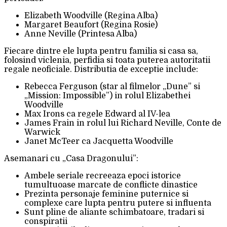
Elizabeth Woodville (Regina Alba)
Margaret Beaufort (Regina Rosie)
Anne Neville (Printesa Alba)
Fiecare dintre ele lupta pentru familia si casa sa,
folosind viclenia, perfidia si toata puterea autoritatii
regale neoficiale. Distributia de exceptie include:
Rebecca Ferguson (star al filmelor „Dune” si
„Mission: Impossible”) in rolul Elizabethei
Woodville
Max Irons ca regele Edward al IV-lea
James Frain in rolul lui Richard Neville, Conte de
Warwick
Janet McTeer ca Jacquetta Woodville
Asemanari cu „Casa Dragonului”:
Ambele seriale recreeaza epoci istorice
tumultuoase marcate de conflicte dinastice
Prezinta personaje feminine puternice si
complexe care lupta pentru putere si influenta
Sunt pline de aliante schimbatoare, tradari si
conspiratii