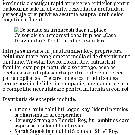
Productia a castigat rapid aprecierea criticilor pentru
dialogurile sale inteligente, dezvoltarea profunda a
personajelor si privirea ascutita asupra lumii celor
bogati si influenti.
Ce seriale sa urmaresti daca iti place „Casa
Dragonului”: Top 10 productii similare
Intriga se invarte in jurul familiei Roy, proprietara
celui mai mare conglomerat media si de divertisment
din lume, Waystar Royco. Logan Roy, patriarhul
familiei, este pe punctul de a se retrage, ceea ce
declanseaza o lupta acerba pentru putere intre cei
patru copii ai sai. Fiecare incearca in felul sau sa
ocupe pozitia de lider in companie, angajandu-se intr-
o competitie necrutatoare pentru influenta si control.
Distributia de exceptie include:
Brian Cox in rolul lui Logan Roy, liderul nemilos
si charismatic al corporatiei
Jeremy Strong ca Kendall Roy, fiul ambitios care
aspira sa-i ia locul tatalui sau
Sarah Snook in rolul lui Siobhan „Shiv” Roy,