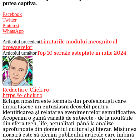
putea captiva.
Facebook
Twitter
Pinterest
WhatsApp
Articolul precedent
Limitarile modului incognito al
browserelor
Articolul următor
Top 10 seriale asteptate in iulie 2024
Redactia e-Click.ro
https://e-click.ro
Echipa noastra este formata din profesioniști care
împărtășesc un entuziasm deosebit pentru
identificarea și relatarea evenimentelor semnificative.
Acoperim o gamă variată de subiecte - de la noutățile
din sfera tech, life, actualitati, până la analize
aprofundate din domeniul cultural și literar. Misiunea
noastră este să oferim publicului articole care îmbină