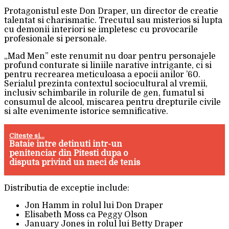
Protagonistul este Don Draper, un director de creatie
talentat si charismatic. Trecutul sau misterios si lupta
cu demonii interiori se impletesc cu provocarile
profesionale si personale.
„Mad Men” este renumit nu doar pentru personajele
profund conturate si liniile narative intrigante, ci si
pentru recrearea meticuloasa a epocii anilor ’60.
Serialul prezinta contextul sociocultural al vremii,
inclusiv schimbarile in rolurile de gen, fumatul si
consumul de alcool, miscarea pentru drepturile civile
si alte evenimente istorice semnificative.
Citeste si...
Bataie intre detinuti intr-un
penitenciar din Pitesti dupa o
disputa privind un meci de tenis
Distributia de exceptie include:
Jon Hamm in rolul lui Don Draper
Elisabeth Moss ca Peggy Olson
January Jones in rolul lui Betty Draper