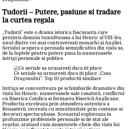
Tudorii – Putere, pasiune si tradare
la curtea regala
„Tudorii” este o drama istorica fascinanta care
prezinta domnia tumultuoasa a lui Henric al VIII-lea,
unul dintre cei mai controversati monarhi ai Angliei.
Serialul acopera o perioada semnificativa din viata sa,
de la luptele pentru putere pana la numeroasele
intrigi personale si politice.
Ce seriale sa urmaresti daca iti place „Casa
Dragonului”: Top 10 productii similare
Intriga se concentreaza pe schimbarile dramatice din
viata lui Henric, numeroasele sale casatorii, conflictul
cu Biserica Catolica si formarea Bisericii Anglicane.
Productia exceleaza prin atmosfera autentica a
Renasterii, recreata cu minutiozitate prin costume si
decoruri spectaculoase. Scenariul exploreaza in
profunzime problemele personale si de stat ale
regelui, aratand cum momentele-cheie din viata lui