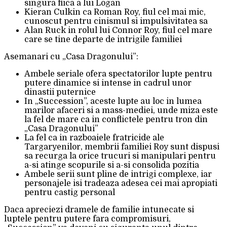
singura fiica a lui Logan
Kieran Culkin ca Roman Roy, fiul cel mai mic,
cunoscut pentru cinismul si impulsivitatea sa
Alan Ruck in rolul lui Connor Roy, fiul cel mare
care se tine departe de intrigile familiei
Asemanari cu „Casa Dragonului”:
Ambele seriale ofera spectatorilor lupte pentru
putere dinamice si intense in cadrul unor
dinastii puternice
In „Succession”, aceste lupte au loc in lumea
marilor afaceri si a mass-mediei, unde miza este
la fel de mare ca in conflictele pentru tron din
„Casa Dragonului”
La fel ca in razboaiele fratricide ale
Targaryenilor, membrii familiei Roy sunt dispusi
sa recurga la orice trucuri si manipulari pentru
a-si atinge scopurile si a-si consolida pozitia
Ambele serii sunt pline de intrigi complexe, iar
personajele isi tradeaza adesea cei mai apropiati
pentru castig personal
Daca apreciezi dramele de familie intunecate si
luptele pentru putere fara compromisuri,