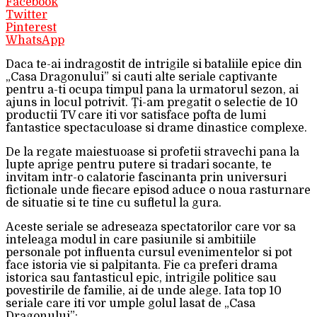
Facebook
Twitter
Pinterest
WhatsApp
Daca te-ai indragostit de intrigile si bataliile epice din
„Casa Dragonului” si cauti alte seriale captivante
pentru a-ti ocupa timpul pana la urmatorul sezon, ai
ajuns in locul potrivit. Ți-am pregatit o selectie de 10
productii TV care iti vor satisface pofta de lumi
fantastice spectaculoase si drame dinastice complexe.
De la regate maiestuoase si profetii stravechi pana la
lupte aprige pentru putere si tradari socante, te
invitam intr-o calatorie fascinanta prin universuri
fictionale unde fiecare episod aduce o noua rasturnare
de situatie si te tine cu sufletul la gura.
Aceste seriale se adreseaza spectatorilor care vor sa
inteleaga modul in care pasiunile si ambitiile
personale pot influenta cursul evenimentelor si pot
face istoria vie si palpitanta. Fie ca preferi drama
istorica sau fantasticul epic, intrigile politice sau
povestirile de familie, ai de unde alege. Iata top 10
seriale care iti vor umple golul lasat de „Casa
Dragonului”: