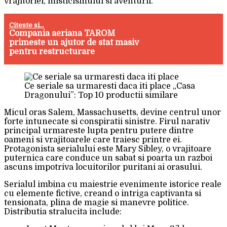
vrajitoriei, misticismului si aventurii.
Citeste si...
Compania aeriana TAROM
primeste un ajutor de stat masiv
pentru restructurare
Ce seriale sa urmaresti daca iti place „Casa
Dragonului”: Top 10 productii similare
Micul oras Salem, Massachusetts, devine centrul unor
forte intunecate si conspiratii sinistre. Firul narativ
principal urmareste lupta pentru putere dintre
oameni si vrajitoarele care traiesc printre ei.
Protagonista serialului este Mary Sibley, o vrajitoare
puternica care conduce un sabat si poarta un razboi
ascuns impotriva locuitorilor puritani ai orasului.
Serialul imbina cu maiestrie evenimente istorice reale
cu elemente fictive, creand o intriga captivanta si
tensionata, plina de magie si manevre politice.
Distributia stralucita include: