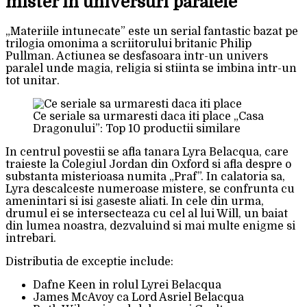
mister in universuri paralele
„Materiile intunecate” este un serial fantastic bazat pe
trilogia omonima a scriitorului britanic Philip
Pullman. Actiunea se desfasoara intr-un univers
paralel unde magia, religia si stiinta se imbina intr-un
tot unitar.
Ce seriale sa urmaresti daca iti place „Casa
Dragonului”: Top 10 productii similare
In centrul povestii se afla tanara Lyra Belacqua, care
traieste la Colegiul Jordan din Oxford si afla despre o
substanta misterioasa numita „Praf”. In calatoria sa,
Lyra descalceste numeroase mistere, se confrunta cu
amenintari si isi gaseste aliati. In cele din urma,
drumul ei se intersecteaza cu cel al lui Will, un baiat
din lumea noastra, dezvaluind si mai multe enigme si
intrebari.
Distributia de exceptie include:
Dafne Keen in rolul Lyrei Belacqua
James McAvoy ca Lord Asriel Belacqua