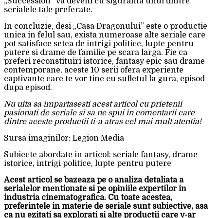
„Succession” va deveni cu siguranta unul dintre
serialele tale preferate.
In concluzie, desi „Casa Dragonului” este o productie
unica in felul sau, exista numeroase alte seriale care
pot satisface setea de intrigi politice, lupte pentru
putere si drame de familie pe scara larga. Fie ca
preferi reconstituiri istorice, fantasy epic sau drame
contemporane, aceste 10 serii ofera experiente
captivante care te vor tine cu sufletul la gura, episod
dupa episod.
Nu uita sa impartasesti acest articol cu prietenii
pasionati de seriale si sa ne spui in comentarii care
dintre aceste productii ti-a atras cel mai mult atentia!
Sursa imaginilor: Legion Media
Subiecte abordate in articol: seriale fantasy, drame
istorice, intrigi politice, lupte pentru putere
Acest articol se bazeaza pe o analiza detaliata a
serialelor mentionate si pe opiniile expertilor in
industria cinematografica. Cu toate acestea,
preferintele in materie de seriale sunt subiective, asa
ca nu ezitati sa explorati si alte productii care v-ar