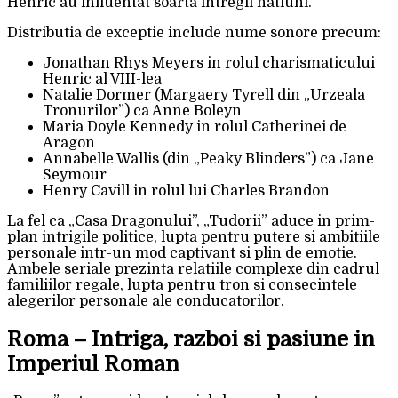
Henric au influentat soarta intregii natiuni.
Distributia de exceptie include nume sonore precum:
Jonathan Rhys Meyers in rolul charismaticului
Henric al VIII-lea
Natalie Dormer (Margaery Tyrell din „Urzeala
Tronurilor”) ca Anne Boleyn
Maria Doyle Kennedy in rolul Catherinei de
Aragon
Annabelle Wallis (din „Peaky Blinders”) ca Jane
Seymour
Henry Cavill in rolul lui Charles Brandon
La fel ca „Casa Dragonului”, „Tudorii” aduce in prim-
plan intrigile politice, lupta pentru putere si ambitiile
personale intr-un mod captivant si plin de emotie.
Ambele seriale prezinta relatiile complexe din cadrul
familiilor regale, lupta pentru tron si consecintele
alegerilor personale ale conducatorilor.
Roma – Intriga, razboi si pasiune in
Imperiul Roman