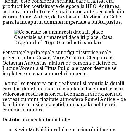
„Roma” este considerat serialul care a lansat era
productiilor costisitoare de epoca la HBO. Actiunea
acopera una dintre cele mai importante perioade din
istoria Romei Antice, de la sfarsitul Razboiului Galic
pana la inceputul domniei imperiale a lui Augustus.
Ce seriale sa urmaresti daca iti place „Casa
Dragonului”: Top 10 productii similare
Personajele principale sunt figuri istorice reale
precum Iulius Cezar, Marc Antoniu, Cleopatra si
Octavian Augustus, alaturi de personaje fictive ca
Lucius Vorenus si Titus Pullo, ale caror destine se
impletesc cu soarta marelui imperiu.
„Roma” se remarca prin realismul si atentia la detalii,
care fac din el nu doar un spectacol fascinant, ci si o
valoroasa resursa istorica. Scenaristii si regizorii au
recreat cu minutiozitate atmosfera Romei Antice – de
la arhitectura si viata cotidiana pana la politica si
campanii militare.
Distributia excelenta include:
Kevin McKidd in rolul centurionului Lucius