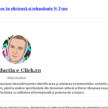
lor în eficiență și tehnologie N-Type
dactia e-Click.ro
https://e-click.ro
ntuziasm deosebit pentru identificarea și relatarea evenimentelor semnific
ati, până la analize aprofundate din domeniul cultural și literar. Misiunea noa
ticitatea cu utilitatea informațională și puterea de a inspira.
eme in ultimul timp, devenind un adevarat fenomen pe retelele soc