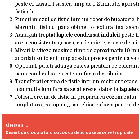
peste el. Lasati-l sa stea timp de 1-2 minute, apoi 
fisticului.
Puneti miezul de fistic intr-un robot de bucatarie,
Maruntiti fisticul pana obtineti o textura fina, ase
Adaugati treptat
laptele condensat indulcit
peste f
are o consistenta groasa, ca de miere, si este deja i
Mixati la viteza maxima timp de aproximativ 10 mi
acordati suficient timp acestui proces pentru a va 
Optional, puteti adauga cateva picaturi de colorant
pana cand culoarea este uniform distribuita.
Transferati crema de fistic intr-un recipient etans 
mai multe luni fara sa se altereze, datorita
laptele
Folositi crema de fistic in prepararea cozonacului, a
umplutura, ca topping sau chiar ca baza pentru di
Citeste si...
Desert de ciocolata si cocos cu delicioase arome tropicale