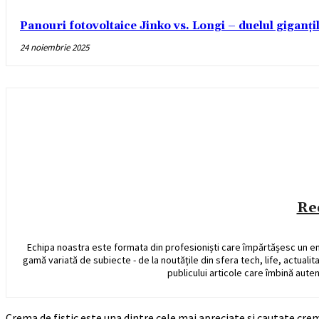
Panouri fotovoltaice Jinko vs. Longi – duelul giganți
24 noiembrie 2025
Re
Echipa noastra este formata din profesioniști care împărtășesc un e
gamă variată de subiecte - de la noutățile din sfera tech, life, actualit
publicului articole care îmbină auten
Crema de fistic este una dintre cele mai apreciate si cautate cr