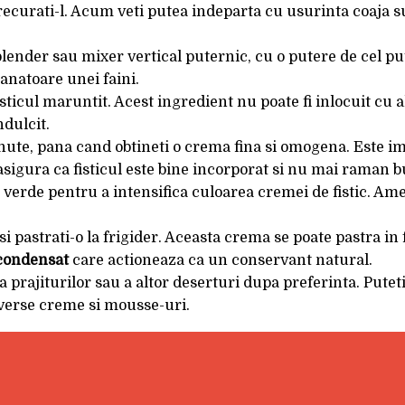
strecurati-l. Acum veti putea indeparta cu usurinta coaja s
 blender sau mixer vertical puternic, cu o putere de cel p
manatoare unei faini.
isticul maruntit. Acest ingredient nu poate fi inlocuit cu 
ndulcit.
nute, pana cand obtineti o crema fina si omogena. Este i
asigura ca fisticul este bine incorporat si nu mai raman b
 verde pentru a intensifica culoarea cremei de fistic. Ame
si pastrati-o la frigider. Aceasta crema se poate pastra in
 condensat
care actioneaza ca un conservant natural.
 prajiturilor sau a altor deserturi dupa preferinta. Puteti 
verse creme si mousse-uri.