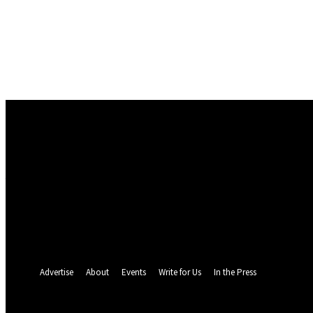
Conectare
Bine ați venit! Autentificați-vă in contul dvs
numele dvs de utilizator
parola dvs
Ați uitat parola? obține ajutor
Politica de Confidentialitate
Recuperare parola
Recuperați-vă parola
adresa dvs de email
O parola va fi trimisă pe adresa dvs de email.
Advertise
About
Events
Write for Us
In the Press