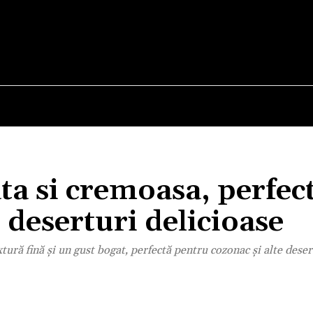
E
STIRI
TEHNOLOGIE-STIINTA
CURIOZITATI
ta si cremoasa, perfec
 deserturi delicioase
xtură fină și un gust bogat, perfectă pentru cozonac și alte dese