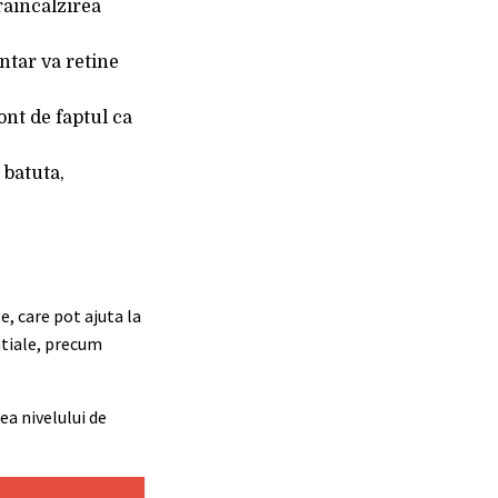
raincalzirea
ntar va retine
cont de faptul ca
 batuta,
, care pot ajuta la
ntiale, precum
ea nivelului de