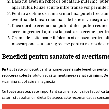
Daca nu aveti un robot de bucatarie puternic, putet
aparatului. Pauze scurte intre transe vor permite 
Pentru a obtine o crema si mai fina, puteti trece a
eventualele bucati mai mari de fistic si va asigura
Daca doriti o crema mai putin dulce, puteti reduce
acest ingredient ajuta si la pastrarea cremei pent
Crema de fistic poate fi folosita si ca baza pentru 
mascarpone sau iaurt grecesc pentru a crea desert
Beneficii pentru sanatate si avertism
Fisticul
este cunoscut pentru numeroasele sale beneficii pentru 
reducerea colesterolului rau si la mentinerea sanatatii inimii. D
vitamina E, potasiu si magneziu.
Cu toate acestea, este important sa tinem cont si de faptul ca
l
calorii si de zahar din dieta. De aceea, este recomandat sa consu