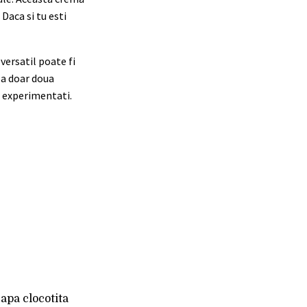
Daca si tu esti
versatil poate fi
aza doar doua
n experimentati.
 apa clocotita