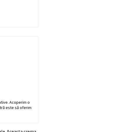
ative. Acoperim o
stră este să oferim
iale. Aceasta crema