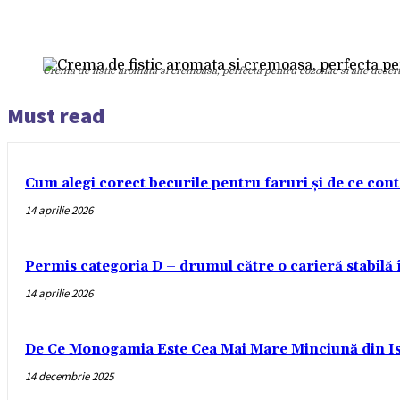
Crema de fistic aromata si cremoasa, perfecta pentru cozonac si alte desert
Must read
Cum alegi corect becurile pentru faruri și de ce con
14 aprilie 2026
Permis categoria D – drumul către o carieră stabilă
14 aprilie 2026
De Ce Monogamia Este Cea Mai Mare Minciună din Is
14 decembrie 2025