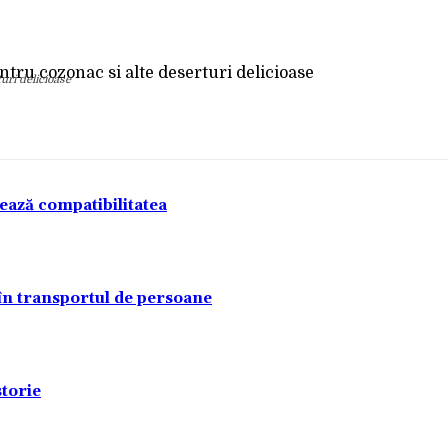
Acțiune
uri delicioase
tează compatibilitatea
 în transportul de persoane
torie