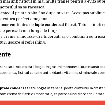
i marunti fisticul in mai multe transe pentru a evita sup
motorului sa se raceasca.
mestecul printr-o sita fina dupa mixare. Acest pas suplime
 o textura perfect omogena.
 usor cantitatea de
lapte condensat
folosit. Totusi, tineti 
ru o perioada mai lunga de timp.
alte creme si mousse-uri. Incercati sa o combinati cu frisca
uri usoare si refreshing.
ente
sanatate. Acesta este bogat in grasimi mononesaturate sanatoase
e asemenea, fisticul contine antioxidanti, vitamine si minerale ese
aptele condensat
este bogat in zahar si poate contribui la crester
mam crema de fistic cu moderatie, ca parte a unei diete echilibrate.