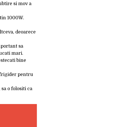
ubtire si mov a
utin 1000W.
altceva, deoarece
mportant sa
ucati mari.
stecati bine
 frigider pentru
sa o folositi ca