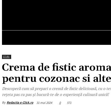
21.4
C
München
vineri, august 7, 2026
HOM
STIRI
Crema de fistic aroma
pentru cozonac si alte
Descoperă cum să prepari o cremă de fistic delicioasă, cu o te
rețeta pas cu pas și bucură-te de o experiență culinară unică!
By
Redactia e-Click.ro
31 mai 2024
0
571