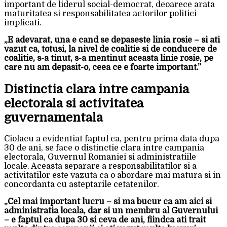
important de liderul social-democrat, deoarece arata
maturitatea si responsabilitatea actorilor politici
implicati.
„E adevarat, una e cand se depaseste linia rosie – si ati
vazut ca, totusi, la nivel de coalitie si de conducere de
coalitie, s-a tinut, s-a mentinut aceasta linie rosie, pe
care nu am depasit-o, ceea ce e foarte important.”
Distinctia clara intre campania
electorala si activitatea
guvernamentala
Ciolacu a evidentiat faptul ca, pentru prima data dupa
30 de ani, se face o distinctie clara intre campania
electorala, Guvernul Romaniei si administratiile
locale. Aceasta separare a responsabilitatilor si a
activitatilor este vazuta ca o abordare mai matura si in
concordanta cu asteptarile cetatenilor.
„Cel mai important lucru – si ma bucur ca am aici si
administratia locala, dar si un membru al Guvernului
– e faptul ca dupa 30 si ceva de ani, fiindca ati trait