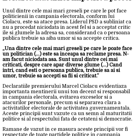
Unul dintre cele mai mari greseli pe care le pot face
politicienii in campania electorala, conform lui
Ciolacu, este sa atace presa. Liderul PSD a subliniat ca
nu a procedat niciodata in acest fel si a acceptat critic
ile si glumele la adresa sa, considerand ca o persoana
publica trebuie sa aiba umor si sa accepte critica.
„Una dintre cele mai mari greseli pe care le poate face
un politician (…) este sa inceapa sa reclame presa. N-
am facut niciodata asa. Sunt unul dintre cei mai
criticati, despre care apar diverse glume (…) Cand
intri, cand esti o persoana publica, trebuie sa ai si
umor, trebuie sa accepti sa fii si criticat.”
Declaratiile premierului Marcel Ciolacu evidentiaza
importanta mentinerii unui ton decent si responsabil
in campania electorala, evitarea exceselor si a
atacurilor personale, precum si separarea clara a
activitatilor electorale de activitatea guvernamentala.
Aceste principii sunt vazute ca un semn al maturitatii
politice si al respectului fata de cetateni si democratie.
Ramane de vazut in ce masura aceste principii vor fi
respectate de toate partidele politice in campania