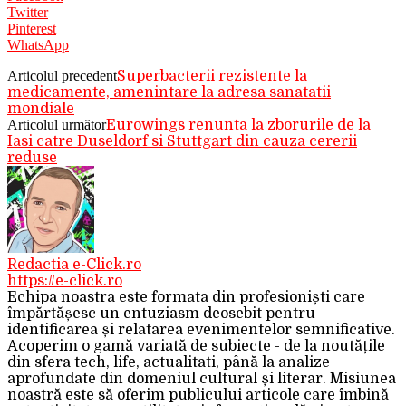
Twitter
Pinterest
WhatsApp
Articolul precedent
Superbacterii rezistente la
medicamente, amenintare la adresa sanatatii
mondiale
Articolul următor
Eurowings renunta la zborurile de la
Iasi catre Duseldorf si Stuttgart din cauza cererii
reduse
Redactia e-Click.ro
https://e-click.ro
Echipa noastra este formata din profesioniști care
împărtășesc un entuziasm deosebit pentru
identificarea și relatarea evenimentelor semnificative.
Acoperim o gamă variată de subiecte - de la noutățile
din sfera tech, life, actualitati, până la analize
aprofundate din domeniul cultural și literar. Misiunea
noastră este să oferim publicului articole care îmbină