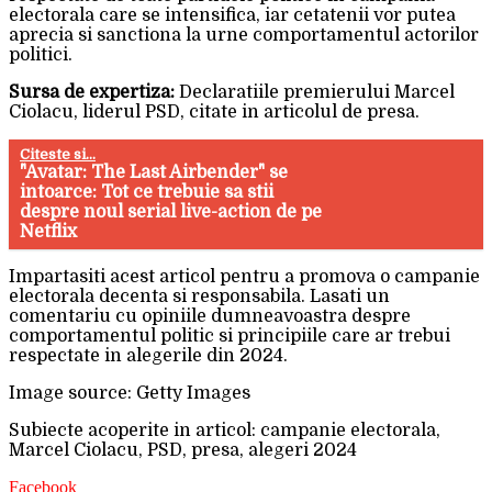
electorala care se intensifica, iar cetatenii vor putea
aprecia si sanctiona la urne comportamentul actorilor
politici.
Sursa de expertiza:
Declaratiile premierului Marcel
Ciolacu, liderul PSD, citate in articolul de presa.
Citeste si...
"Avatar: The Last Airbender" se
intoarce: Tot ce trebuie sa stii
despre noul serial live-action de pe
Netflix
Impartasiti acest articol pentru a promova o campanie
electorala decenta si responsabila. Lasati un
comentariu cu opiniile dumneavoastra despre
comportamentul politic si principiile care ar trebui
respectate in alegerile din 2024.
Image source: Getty Images
Subiecte acoperite in articol: campanie electorala,
Marcel Ciolacu, PSD, presa, alegeri 2024
Facebook