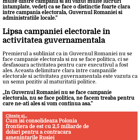
multe dintre campanii si ati vazut multe lucruri
intamplate, vedeti ca se face o distinctie foarte clara
intre campania electorala, Guvernul Romaniei si
administratiile locale.”
Lipsa campaniei electorale in
activitatea guvernamentala
Premierul a subliniat ca in Guvernul Romaniei nu se
face campanie electorala si nu se face politica, ci se
desfasoara activitatea pentru care executivul a fost
ales. Aceasta delimitare clara intre campaniile
electorale si activitatea guvernamentala este vazuta ca
un semn pozitiv al maturitatii politice.
„In Guvernul Romaniei nu se face campanie
electorala, nu se face politica, ne facem treaba pentru
care ne-ati ales si vom continua asa.”
Citeste si...
Cum isi consolideaza Polonia
frontiera de est cu 2,5 miliarde de
dolari pentru a contracara
amenintarile Rusiei