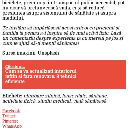
biciclete, precum și în transportul public accesibil, pot
nu doar să prelungească viața, ci și să reducă
presiunea asupra sistemului de sănătate și asupra
mediului.
Te invităm să împărtășești acest articol cu prietenii și
familia ta pentru a-i inspira să fie mai activi fizic. Lasă
un comentariu despre experiența ta cu mersul pe jos și
cum te ajută să-ți menții sănătatea!
Sursa imaginii: Unsplash
Citeste si...
Cum sa va actualizati interiorul
ieftin si fara renovare: 9 tehnici
eficiente
Etichete:
plimbare zilnică, longevitate, sănătate,
activitate fizică, studiu medical, viață sănătoasă
Facebook
Twitter
Pinterest
WhatsApp