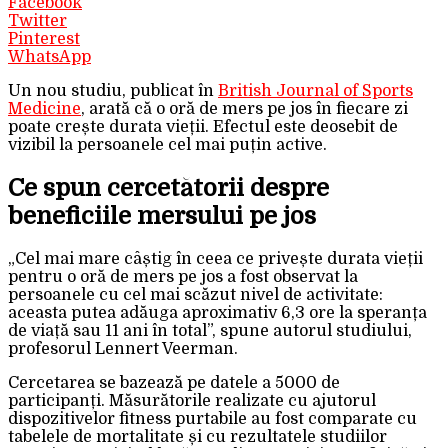
Facebook
Twitter
Pinterest
WhatsApp
Un nou studiu, publicat în
British Journal of Sports
Medicine
, arată că o oră de mers pe jos în fiecare zi
poate crește durata vieții. Efectul este deosebit de
vizibil la persoanele cel mai puțin active.
Ce spun cercetătorii despre
beneficiile mersului pe jos
„Cel mai mare câștig în ceea ce privește durata vieții
pentru o oră de mers pe jos a fost observat la
persoanele cu cel mai scăzut nivel de activitate:
aceasta putea adăuga aproximativ 6,3 ore la speranța
de viață sau 11 ani în total”, spune autorul studiului,
profesorul Lennert Veerman.
Cercetarea se bazează pe datele a 5000 de
participanți. Măsurătorile realizate cu ajutorul
dispozitivelor fitness purtabile au fost comparate cu
tabelele de mortalitate și cu rezultatele studiilor