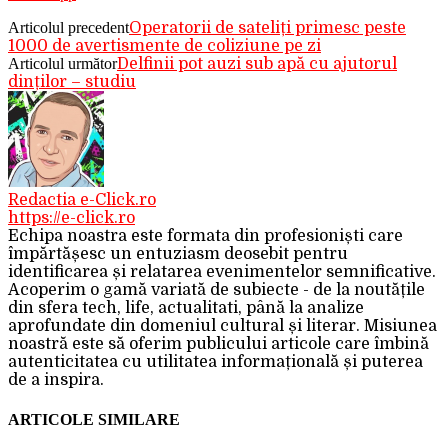
Articolul precedent
Operatorii de sateliți primesc peste
1000 de avertismente de coliziune pe zi
Articolul următor
Delfinii pot auzi sub apă cu ajutorul
dinților – studiu
Redactia e-Click.ro
https://e-click.ro
Echipa noastra este formata din profesioniști care
împărtășesc un entuziasm deosebit pentru
identificarea și relatarea evenimentelor semnificative.
Acoperim o gamă variată de subiecte - de la noutățile
din sfera tech, life, actualitati, până la analize
aprofundate din domeniul cultural și literar. Misiunea
noastră este să oferim publicului articole care îmbină
autenticitatea cu utilitatea informațională și puterea
de a inspira.
ARTICOLE SIMILARE