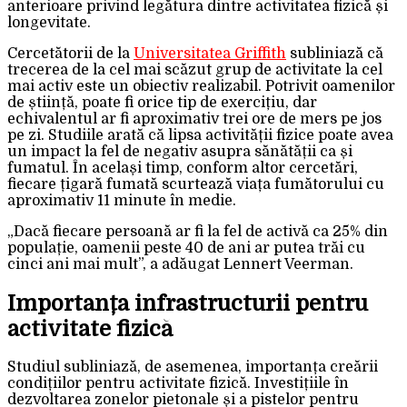
anterioare privind legătura dintre activitatea fizică și
longevitate.
Cercetătorii de la
Universitatea Griffith
subliniază că
trecerea de la cel mai scăzut grup de activitate la cel
mai activ este un obiectiv realizabil. Potrivit oamenilor
de știință, poate fi orice tip de exercițiu, dar
echivalentul ar fi aproximativ trei ore de mers pe jos
pe zi. Studiile arată că lipsa activității fizice poate avea
un impact la fel de negativ asupra sănătății ca și
fumatul. În același timp, conform altor cercetări,
fiecare țigară fumată scurtează viața fumătorului cu
aproximativ 11 minute în medie.
„Dacă fiecare persoană ar fi la fel de activă ca 25% din
populație, oamenii peste 40 de ani ar putea trăi cu
cinci ani mai mult”, a adăugat Lennert Veerman.
Importanța infrastructurii pentru
activitate fizică
Studiul subliniază, de asemenea, importanța creării
condițiilor pentru activitate fizică. Investițiile în
dezvoltarea zonelor pietonale și a pistelor pentru