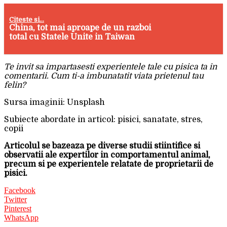
Citeste si...
China, tot mai aproape de un razboi
total cu Statele Unite in Taiwan
Te invit sa impartasesti experientele tale cu pisica ta in
comentarii. Cum ti-a imbunatatit viata prietenul tau
felin?
Sursa imaginii: Unsplash
Subiecte abordate in articol: pisici, sanatate, stres,
copii
Articolul se bazeaza pe diverse studii stiintifice si
observatii ale expertilor in comportamentul animal,
precum si pe experientele relatate de proprietarii de
pisici.
Facebook
Twitter
Pinterest
WhatsApp