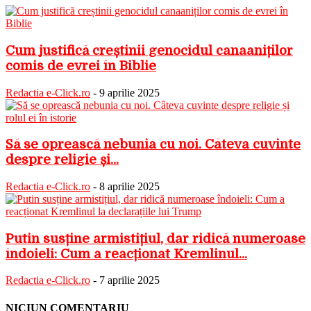
Cum justifică creștinii genocidul canaaniților
comis de evrei în Biblie
Redactia e-Click.ro
-
9 aprilie 2025
Să se oprească nebunia cu noi. Câteva cuvinte
despre religie și...
Redactia e-Click.ro
-
8 aprilie 2025
Putin susține armistițiul, dar ridică numeroase
îndoieli: Cum a reacționat Kremlinul...
Redactia e-Click.ro
-
7 aprilie 2025
NICIUN COMENTARIU