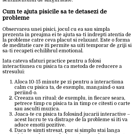
sentimentului de singuratate.
Cum te ajuta pisicile sa te detasezi de
probleme
Observarea unei pisici, jocul cu ea sau simpla
prezenta in preajma ei te ajuta sa-ti indrepti atentia de
la probleme catre ceva placut si relaxant. Este o forma
de meditatie care iti permite sa uiti temporar de griji si
sa-ti recapeti echilibrul emotional.
Iata cateva sfaturi practice pentru a folosi
interactiunea cu pisica ta ca metoda de reducere a
stresului:
Aloca 10-15 minute pe zi pentru a interactiona
calm cu pisica ta, de exemplu, mangaind-o sau
periind-o.
Creeaza un ritual: de exemplu, in fiecare seara,
petrece timp cu pisica ta in timp ce citesti o carte
sau asculti muzica.
Joaca-te cu pisica ta folosind jucarii interactive –
acest lucru te va distrage de la probleme si iti va
aduce emotii pozitive.
Daca te simti stresat, pur si simplu stai langa