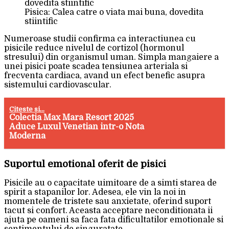
Pisica: Calea catre o viata mai buna, dovedita
stiintific
Numeroase studii confirma ca interactiunea cu
pisicile reduce nivelul de cortizol (hormonul
stresului) din organismul uman. Simpla mangaiere a
unei pisici poate scadea tensiunea arteriala si
frecventa cardiaca, avand un efect benefic asupra
sistemului cardiovascular.
Citeste si...
Colectia Max Mara Resort 2025
Aduce Luxul Venetian intr-o Nota
Moderna
Suportul emotional oferit de pisici
Pisicile au o capacitate uimitoare de a simti starea de
spirit a stapanilor lor. Adesea, ele vin la noi in
momentele de tristete sau anxietate, oferind suport
tacut si confort. Aceasta acceptare neconditionata ii
ajuta pe oameni sa faca fata dificultatilor emotionale si