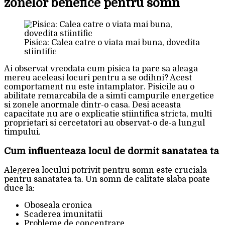
zonelor benefice pentru somn
Pisica: Calea catre o viata mai buna, dovedita
stiintific
Ai observat vreodata cum pisica ta pare sa aleaga
mereu aceleasi locuri pentru a se odihni? Acest
comportament nu este intamplator. Pisicile au o
abilitate remarcabila de a simti campurile energetice
si zonele anormale dintr-o casa. Desi aceasta
capacitate nu are o explicatie stiintifica stricta, multi
proprietari si cercetatori au observat-o de-a lungul
timpului.
Cum influenteaza locul de dormit sanatatea ta
Alegerea locului potrivit pentru somn este cruciala
pentru sanatatea ta. Un somn de calitate slaba poate
duce la:
Oboseala cronica
Scaderea imunitatii
Probleme de concentrare