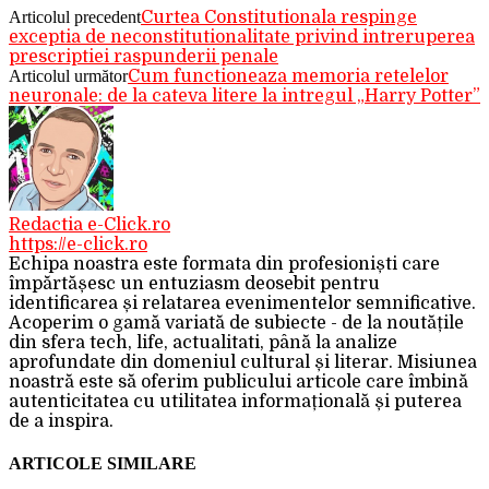
Articolul precedent
Curtea Constitutionala respinge
exceptia de neconstitutionalitate privind intreruperea
prescriptiei raspunderii penale
Articolul următor
Cum functioneaza memoria retelelor
neuronale: de la cateva litere la intregul „Harry Potter”
Redactia e-Click.ro
https://e-click.ro
Echipa noastra este formata din profesioniști care
împărtășesc un entuziasm deosebit pentru
identificarea și relatarea evenimentelor semnificative.
Acoperim o gamă variată de subiecte - de la noutățile
din sfera tech, life, actualitati, până la analize
aprofundate din domeniul cultural și literar. Misiunea
noastră este să oferim publicului articole care îmbină
autenticitatea cu utilitatea informațională și puterea
de a inspira.
ARTICOLE SIMILARE