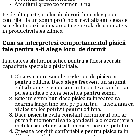
Afectiuni grave pe termen lung
Pe de alta parte, un loc de dormit bine ales poate
contribui la un somn profund si revitalizant, ceea ce
se reflecta pozitiv in starea ta generala de sanatate si
in productivitatea zilnica.
Cum sa interpretezi comportamentul pisicii
tale pentru a-ti alege locul de dormit
Iata cateva sfaturi practice pentru a folosi aceasta
capacitate speciala a pisicii tale:
Observa atent zonele preferate de pisica ta
pentru odihna. Daca alege frecvent un anumit
colt al camerei sau o anumita parte a patului, ar
putea indica o zona benefica pentru somn.
Este un semn bun daca pisica ta incearca sa
doarma langa tine sau pe patul tau – inseamna ca
ai ales un loc potrivit pentru odihna.
Daca pisica ta evita constant dormitorul tau, ar
putea fi momentul sa te gandesti la o rearanjare a
mobilei sau chiar la schimbarea pozitiei patului.
Creeaza conditii confortabile pentru pisica ta in