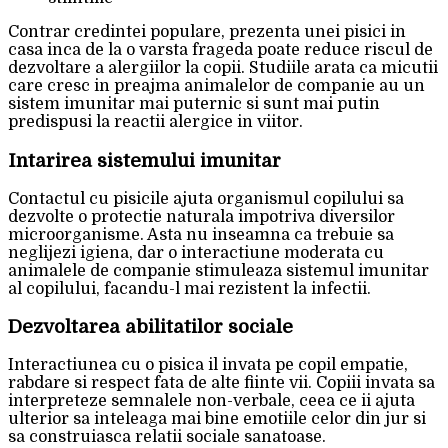
Contrar credintei populare, prezenta unei pisici in
casa inca de la o varsta frageda poate reduce riscul de
dezvoltare a alergiilor la copii. Studiile arata ca micutii
care cresc in preajma animalelor de companie au un
sistem imunitar mai puternic si sunt mai putin
predispusi la reactii alergice in viitor.
Intarirea sistemului imunitar
Contactul cu pisicile ajuta organismul copilului sa
dezvolte o protectie naturala impotriva diversilor
microorganisme. Asta nu inseamna ca trebuie sa
neglijezi igiena, dar o interactiune moderata cu
animalele de companie stimuleaza sistemul imunitar
al copilului, facandu-l mai rezistent la infectii.
Dezvoltarea abilitatilor sociale
Interactiunea cu o pisica il invata pe copil empatie,
rabdare si respect fata de alte fiinte vii. Copiii invata sa
interpreteze semnalele non-verbale, ceea ce ii ajuta
ulterior sa inteleaga mai bine emotiile celor din jur si
sa construiasca relatii sociale sanatoase.