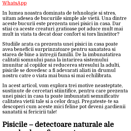
WhatsApp
In lumea noastra dominata de tehnologie si stres,
uitam adesea de bucuriile simple ale vietii. Una dintre
aceste bucurii este prezenta unei pisici in casa. Dar
stiai ca aceste creaturi gratioase pot aduce mult mai
mult in viata ta decat doar confort si tors linistitor?
Studiile arata ca prezenta unei pisici in casa poate
avea beneficii surprinzatoare pentru sanatatea si
starea de bine a intregii familii. De la imbunatatirea
calitatii somnului pana la intarirea sistemului
imunitar al copiilor si reducerea stresului la adulti,
pisicile se dovedesc a fi adevarati aliati in drumul
nostru catre o viata mai buna si mai echilibrata.
In acest articol, vom explora trei motive neasteptate,
sustinute de cercetari stiintifice, pentru care prezenta
unei pisici in casa ta poate imbunatati semnificativ
calitatea vietii tale si a celor dragi. Pregateste-te sa
descoperi cum aceste mici feline pot deveni gardienii
sanatatii si fericirii tale!
Pisicile – detectoare naturale ale