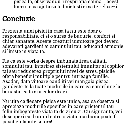
pisica ta, observandu-i respiratia calma – acest
lucru te va ajuta sa te linistesti si sa te relaxezi.
Concluzie
Prezenta unei pisici in casa ta nu este doar o
responsabilitate, ci si o sursa de bucurie, confort si
chiar sanatate. Aceste creaturi uimitoare pot deveni
adevarati gardieni ai caminului tau, aducand armonie
si liniste in viata ta.
Fie ca este vorba despre imbunatatirea calitatii
somnului tau, intarirea sistemului imunitar al copiilor
tai sau reducerea propriului nivel de stres, pisicile
ofera beneficii multiple pentru intreaga familie.
Asadar, data viitoare cand iti vei mangaia pisica,
gandeste-te la toate modurile in care ea contribuie la
bunastarea ta si a celor dragi.
Nu uita ca fiecare pisica este unica, asa ca observa si
apreciaza modurile specifice in care prietenul tau
felin imbogateste viata ta de zi cu zi. Cu siguranta, vei
descoperi ca drumul catre o viata mai buna poate fi
pavat cu labute si tors!