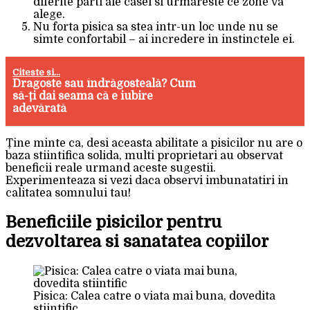
diferite parti ale casei si urmareste ce zone va
alege.
Nu forta pisica sa stea intr-un loc unde nu se
simte confortabil – ai incredere in instinctele ei.
Citeste si...
Dragoste sau îndrăgosteală? Cum
să-ți dai seama că e iubire
adevărată
Ține minte ca, desi aceasta abilitate a pisicilor nu are o
baza stiintifica solida, multi proprietari au observat
beneficii reale urmand aceste sugestii.
Experimenteaza si vezi daca observi imbunatatiri in
calitatea somnului tau!
Beneficiile pisicilor pentru
dezvoltarea si sanatatea copiilor
Pisica: Calea catre o viata mai buna, dovedita
stiintific