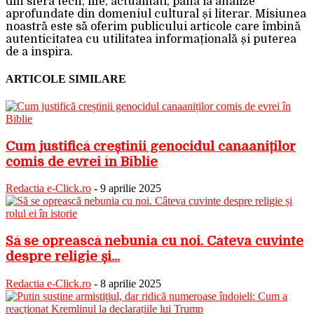
din sfera tech, life, actualitati, până la analize
aprofundate din domeniul cultural și literar. Misiunea
noastră este să oferim publicului articole care îmbină
autenticitatea cu utilitatea informațională și puterea
de a inspira.
ARTICOLE SIMILARE
Cum justifică creștinii genocidul canaaniților
comis de evrei în Biblie
Redactia e-Click.ro
-
9 aprilie 2025
Să se oprească nebunia cu noi. Câteva cuvinte
despre religie și...
Redactia e-Click.ro
-
8 aprilie 2025