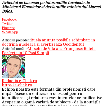
Articolul se bazeaza pe informatiile furnizate de
Ministerul Finantelor si declaratiile ministrului Marcel
Bolos.
Facebook
Twitter
Pinterest
WhatsApp
Articolul precedent
Rusia anunta posibile schimbari in
doctrina nucleara si avertizeaza Occidentul
Articolul următor
Muschi de Vita à la Française: Reteta
Perfecta in 10 Pasi Simpli
Redactia e-Click.ro
https://e-click.ro
Echipa noastra este formata din profesioniști care
împărtășesc un entuziasm deosebit pentru
identificarea și relatarea evenimentelor semnificative.
Acoperim o gamă variată de subiecte - de la noutățile