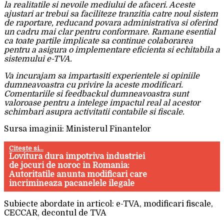
la realitatile si nevoile mediului de afaceri. Aceste
ajustari ar trebui sa faciliteze tranzitia catre noul sistem
de raportare, reducand povara administrativa si oferind
un cadru mai clar pentru conformare. Ramane esential
ca toate partile implicate sa continue colaborarea
pentru a asigura o implementare eficienta si echitabila a
sistemului e-TVA.
Va incurajam sa impartasiti experientele si opiniile
dumneavoastra cu privire la aceste modificari.
Comentariile si feedbackul dumneavoastra sunt
valoroase pentru a intelege impactul real al acestor
schimbari asupra activitatii contabile si fiscale.
Sursa imaginii: Ministerul Finantelor
Citeste si...
Lovitura dura impotriva industriei
de jocuri de noroc in Romania:
Autoritatile anunta modificari care
incrimineaza pacanelele ilegale
Subiecte abordate in articol: e-TVA, modificari fiscale,
CECCAR, decontul de TVA