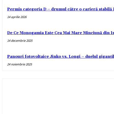
Permis categoria D – drumul către o carieră stabilă
14 aprilie 2026
De Ce Monogamia Este Cea Mai Mare Minciună din Is
14 decembrie 2025
Panouri fotovoltaice Jinko vs. Longi – duelul giganți
24 noiembrie 2025