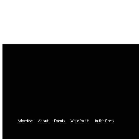
Conectare
Bine ați venit! Autentificați-vă in contul dvs
numele dvs de utilizator
parola dvs
Ați uitat parola? obține ajutor
Politica de Confidentialitate
Recuperare parola
Recuperați-vă parola
adresa dvs de email
O parola va fi trimisă pe adresa dvs de email.
Advertise
About
Events
Write for Us
In the Press