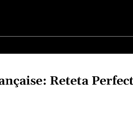
E
STIRI
TEHNOLOGIE-STIINTA
CURIOZITATI
ançaise: Reteta Perfect
Acțiune