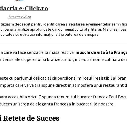
dactia e-Click.ro
https://e-click.ro
ntuziasm deosebit pentru identificarea și relatarea evenimentelor semnific
ati, până la analize aprofundate din domeniul cultural și literar. Misiunea noa
ticitatea cu utilitatea informațională și puterea de a inspira.
ta care va face senzatie la masa festiva:
muschi de vita à la Franç
ntense ale ciupercilor si branzeturilor, intr-o armonie culinara d
e cu parfumul delicat al ciupercilor si mirosul irezistibil al bran
completa care va va transpune direct in atmosfera unui restaurant de
nara accesibila oricui,” spunea renumitul bucatar francez Paul Bocu
ucem un strop de eleganta franceza in bucatariile noastre!
ei Retete de Succes