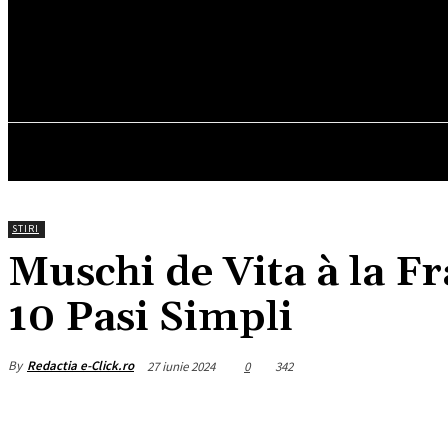
24.4
C
München
joi, august 6, 2026
HOM
STIRI
Muschi de Vita à la Fr
10 Pasi Simpli
By
Redactia e-Click.ro
27 iunie 2024
0
342