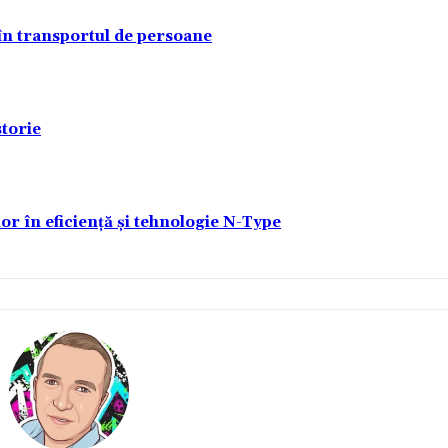
 în transportul de persoane
torie
lor în eficiență și tehnologie N-Type