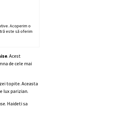
ative. Acoperim o
stră este să oferim
aise
. Acest
emna de cele mai
zei topite. Aceasta
 lux parizian.
se. Haideti sa