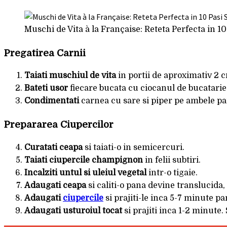
Muschi de Vita à la Française: Reteta Perfecta in 10
Pregatirea Carnii
Taiati muschiul de vita
in portii de aproximativ 2 
Bateti usor
fiecare bucata cu ciocanul de bucatari
Condimentati
carnea cu sare si piper pe ambele par
Prepararea Ciupercilor
Curatati ceapa
si taiati-o in semicercuri.
Taiati ciupercile champignon
in felii subtiri.
Incalziti untul si uleiul vegetal
intr-o tigaie.
Adaugati ceapa
si caliti-o pana devine translucida
Adaugati
ciupercile
si prajiti-le inca 5-7 minute pa
Adaugati usturoiul tocat
si prajiti inca 1-2 minute. 