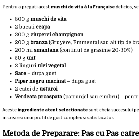
Pentru a pregati acest
muschi de vita à la Française
delicios, v
800 g
muschi de vita
2 bucati
ceapa
300 g
ciuperci champignon
200 g
branza
(Gruyère, Emmental sau alt tip de br
200 ml
smantana
(continut de grasime 20-30%)
50 g
unt
2 linguri
ulei vegetal
Sare
– dupa gust
Piper negru macinat
– dupa gust
2 catei de
usturoi
Verdeata proaspata
(patrunjel sau cimbru) – pentr
Aceste
ingrediente atent selectionate
sunt cheia succesului pe
in crearea unui profil de gust complex si satisfacator.
Metoda de Preparare: Pas cu Pas catr