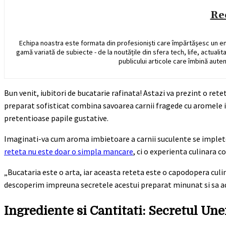
Re
Echipa noastra este formata din profesioniști care împărtășesc un e
gamă variată de subiecte - de la noutățile din sfera tech, life, actualit
publicului articole care îmbină auten
Bun venit, iubitori de bucatarie rafinata! Astazi va prezint o rete
preparat sofisticat combina savoarea carnii fragede cu aromele i
pretentioase papile gustative.
Imaginati-va cum aroma imbietoare a carnii suculente se impletest
reteta nu este doar o simpla mancare
, ci o experienta culinara 
„Bucataria este o arta, iar aceasta reteta este o capodopera culi
descoperim impreuna secretele acestui preparat minunat si sa ad
Ingrediente si Cantitati: Secretul Un