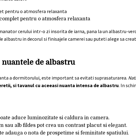
 complet pentru o atmosfera relaxanta
manator cerului intr-o zi insorita de iarna, pana la un albastru-ver
albastru in decorul si finisajele camerei sau puteti alege sa crea
 nuantele de albastru
anta a dormitorului, este important sa evitati suprasaturarea.
Nat
etii, si tavanul cu aceeasi nuanta intensa de albastru
. In sch
poate aduce luminozitate si caldura in camera.
sau alb fildes pot crea un contrast placut si elegant.
te adauga o nota de prospetime si feminitate spatiului.