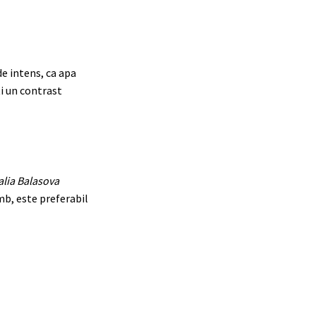
de intens, ca apa
ti un contrast
alia Balasova
imb, este preferabil