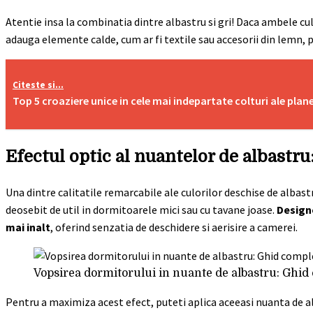
Atentie insa la combinatia dintre albastru si gri! Daca ambele cul
adauga elemente calde, cum ar fi textile sau accesorii din lemn, 
Citeste si...
Top 5 croaziere unice in cele mai indepartate colturi ale plan
Efectul optic al nuantelor de albastru
Una dintre calitatile remarcabile ale culorilor deschise de albast
deosebit de util in dormitoarele mici sau cu tavane joase.
Design
mai inalt
, oferind senzatia de deschidere si aerisire a camerei.
Vopsirea dormitorului in nuante de albastru: Ghid
Pentru a maximiza acest efect, puteti aplica aceeasi nuanta de al