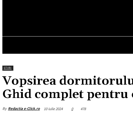
16.6
C
München
vineri, august 7, 2026
HOM
STIRI
Vopsirea dormitorului
Ghid complet pentru 
By
Redactia e-Click.ro
10 iulie 2024
0
478