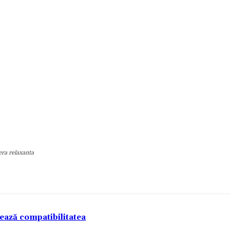
era relaxanta
tează compatibilitatea