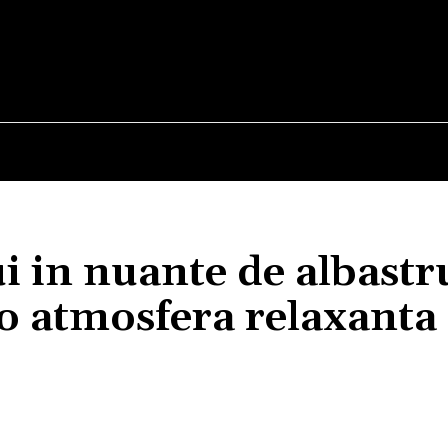
E
STIRI
TEHNOLOGIE-STIINTA
CURIOZITATI
 in nuante de albastr
o atmosfera relaxanta
Acțiune