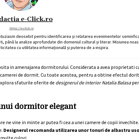
dactia e-Click.ro
https://e-click.ro
ntuziasm deosebit pentru identificarea și relatarea evenimentelor semnific
ati, până la analize aprofundate din domeniul cultural și literar. Misiunea noa
ticitatea cu utilitatea informațională și puterea de a inspira.
osita in amenajarea dormitorului. Considerata a avea proprietati 
erei de dormit. Cu toate acestea, pentru a obtine efectul dorit,
xplora sfaturile oferite de
designerul de interior Natalia Balasa
pen
unui dormitor elegant
 ne vine in minte ar putea fi cea a unei camere de copii invechite.
e.
Designerul recomanda utilizarea unor tonuri de albastru u
 multe culori.