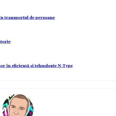
 în transportul de persoane
torie
lor în eficiență și tehnologie N-Type