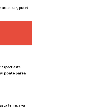
n acest caz, puteti
t aspect este
tru poate parea
easta tehnica va