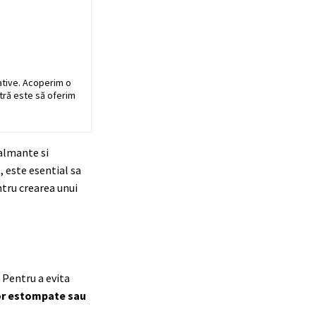
ative. Acoperim o
stră este să oferim
calmante si
 este esential sa
tru crearea unui
 Pentru a evita
sor estompate sau