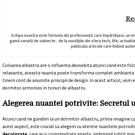
Re
Echipa noastra este formata din profesioniști care împărtășesc un e
gamă variată de subiecte - de la noutățile din sfera tech, life, actualit
publicului articole care îmbină auten
Culoarea albastra are o influenta deosebita atunci cand este fol
relaxante, aceasta nuanta poate transforma complet ambianta cam
tinem cont de anumite principii de design. In acest articol, vom e
dormitor armonios in tonuri de albastru.
Alegerea nuantei potrivite: Secretul 
Atunci cand ne gandim la un dormitor albastru, prima imagine care
acest aspect, este crucial sa alegem cu atentie nuantele potrivit
decolorate
, care au o complexitate aparte, imbinand subtil mai