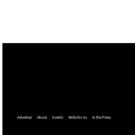
Conectare
Bine ați venit! Autentificați-vă in contul dvs
numele dvs de utilizator
parola dvs
Ați uitat parola? obține ajutor
Politica de Confidentialitate
Recuperare parola
Recuperați-vă parola
adresa dvs de email
O parola va fi trimisă pe adresa dvs de email.
Advertise
About
Events
Write for Us
In the Press