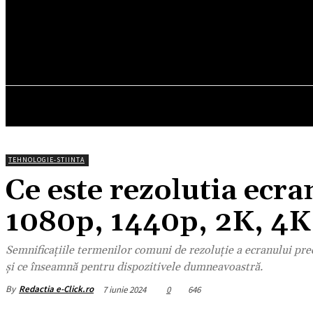
29.3
C
München
sâmbătă, august 8, 2026
HOM
TEHNOLOGIE-STIINTA
Ce este rezolutia ecr
1080p, 1440p, 2K, 4K
Semnificațiile termenilor comuni de rezoluție a ecranului pre
și ce înseamnă pentru dispozitivele dumneavoastră.
By
Redactia e-Click.ro
7 iunie 2024
0
646