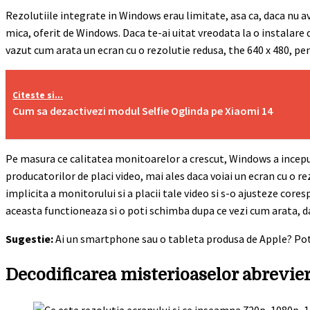
Rezolutiile integrate in Windows erau limitate, asa ca, daca nu a
mica, oferit de Windows. Daca te-ai uitat vreodata la o instalare 
vazut cum arata un ecran cu o rezolutie redusa, the 640 x 480, pen
Citeste si...
Cum sa dezactivezi modul Selfie Oglinda pe Xiaomi 14
Pe masura ce calitatea monitoarelor a crescut, Windows a incepu
producatorilor de placi video, mai ales daca voiai un ecran cu o r
implicita a monitorului si a placii tale video si s-o ajusteze c
aceasta functioneaza si o poti schimba dupa ce vezi cum arata, dac
Sugestie:
Ai un smartphone sau o tableta produsa de Apple? Poti s
Decodificarea misterioaselor abrevieri