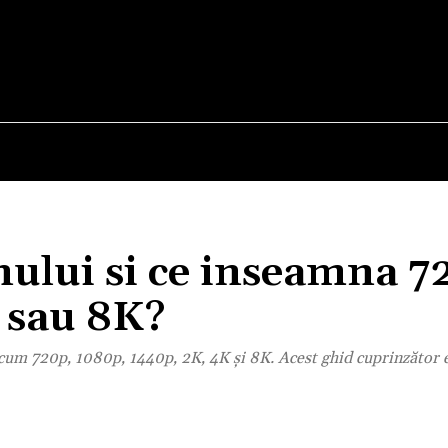
E
STIRI
TEHNOLOGIE-STIINTA
CURIOZITATI
anului si ce inseamna 7
 sau 8K?
cum 720p, 1080p, 1440p, 2K, 4K și 8K. Acest ghid cuprinzător e