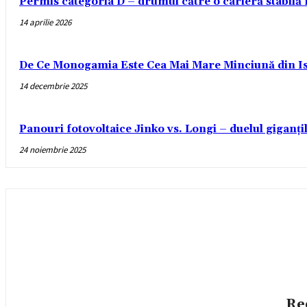
Permis categoria D – drumul către o carieră stabilă
14 aprilie 2026
De Ce Monogamia Este Cea Mai Mare Minciună din Is
14 decembrie 2025
Panouri fotovoltaice Jinko vs. Longi – duelul giganți
24 noiembrie 2025
Re