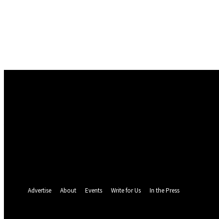
Conectare
Bine ați venit! Autentificați-vă in contul dvs
numele dvs de utilizator
parola dvs
Ați uitat parola? obține ajutor
Politica de Confidentialitate
Recuperare parola
Recuperați-vă parola
adresa dvs de email
O parola va fi trimisă pe adresa dvs de email.
Advertise
About
Events
Write for Us
In the Press