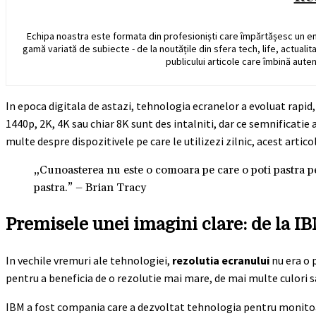
Echipa noastra este formata din profesioniști care împărtășesc un e
gamă variată de subiecte - de la noutățile din sfera tech, life, actualit
publicului articole care îmbină auten
In epoca digitala de astazi, tehnologia ecranelor a evoluat rapi
1440p, 2K, 4K sau chiar 8K sunt des intalniti, dar ce semnificatie 
multe despre dispozitivele pe care le utilizezi zilnic, acest artic
„Cunoasterea nu este o comoara pe care o poti pastra pen
pastra.” – Brian Tracy
Premisele unei imagini clare: de la IBM
In vechile vremuri ale tehnologiei,
rezolutia ecranului
nu era o 
pentru a beneficia de o rezolutie mai mare, de mai multe culori sa
IBM a fost compania care a dezvoltat tehnologia pentru monitoar