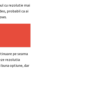
nul cu rezolutie mai
deo, probabil ca ai
dows.
ontinuare pe seama
eze rezolutia
i buna optiune, dar