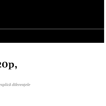
OPINII
20p,
xplică diferențele