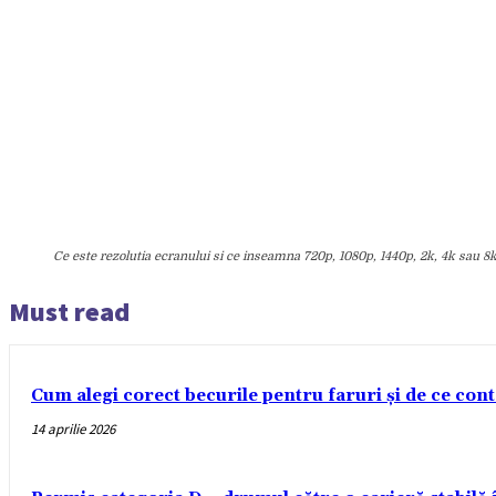
Ce este rezolutia ecranului si ce inseamna 720p, 1080p, 1440p, 2k, 4k sau 8
Must read
Cum alegi corect becurile pentru faruri și de ce con
14 aprilie 2026