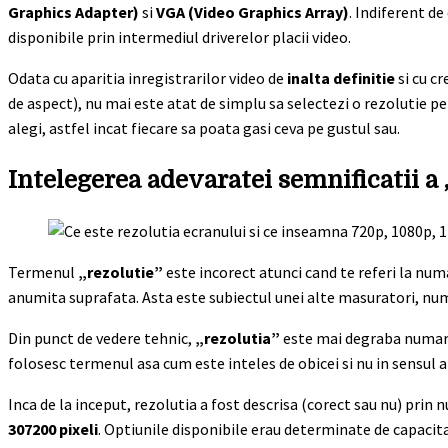
Graphics Adapter)
si
VGA (Video Graphics Array)
. Indiferent de
disponibile prin intermediul driverelor placii video.
Odata cu aparitia inregistrarilor video de
inalta definitie
si cu c
de aspect), nu mai este atat de simplu sa selectezi o rezolutie p
alegi, astfel incat fiecare sa poata gasi ceva pe gustul sau.
Intelegerea adevaratei semnificatii a 
Termenul
„rezolutie”
este incorect atunci cand te referi la numa
anumita suprafata. Asta este subiectul unei alte masuratori, nu
Din punct de vedere tehnic,
„rezolutia”
este mai degraba numarul 
folosesc termenul asa cum este inteles de obicei si nu in sensul 
Inca de la inceput, rezolutia a fost descrisa (corect sau nu) prin 
307200 pixeli
. Optiunile disponibile erau determinate de capacitat