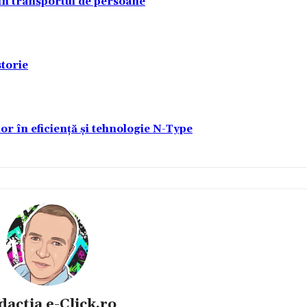
 în transportul de persoane
torie
lor în eficiență și tehnologie N-Type
dactia e-Click.ro