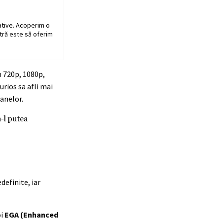
ative. Acoperim o
stră este să oferim
m 720p, 1080p,
urios sa afli mai
ranelor.
-l putea
efinite, iar
oi
EGA (Enhanced