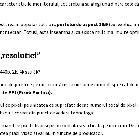
 caracteristicile monitorului, tot trebuia sa alegi una dintre cele c
resterea in popularitate a
raportului de aspect 16:9
(voi explica i
entru ecran. Totusi, asta inseamna si ca exista mult mai multe optiu
„rezolutiei”
rul de pixeli de pe un ecran. Acesta nu spune nimic despre cat de mu
mite
PPI (Pixeli Per Inci)
.
de pixeli pe unitatea de suprafata decat numarul total de pixeli. 
absolut corect din punct de vedere tehnologic.
numarul de pixeli dispusi pe orizontala si verticala pe un ecran. De
ea placii video si variau in functie de producator.