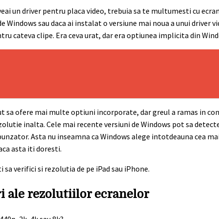
veai un driver pentru placa video, trebuia sa te multumesti cu ecra
de Windows sau daca ai instalat o versiune mai noua a unui driver vi
tru cateva clipe. Era ceva urat, dar era optiunea implicita din Win
t sa ofere mai multe optiuni incorporate, dar greul a ramas in c
ezolutie inalta. Cele mai recente versiuni de Windows pot sa detect
orespunzator. Asta nu inseamna ca Windows alege intotdeauna cea ma
a asta iti doresti.
a verifici si rezolutia de pe iPad sau iPhone.
 ale rezolutiilor ecranelor