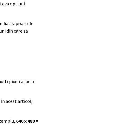
ateva optiuni
mediat rapoartele
ni din care sa
lti pixeli ai pe o
In acest articol,
 exemplu,
640 x 480 =