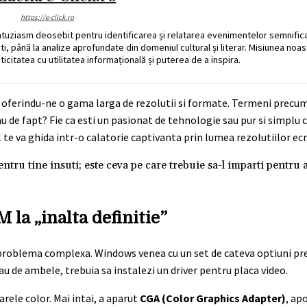
https://e-click.ro
ntuziasm deosebit pentru identificarea și relatarea evenimentelor semnific
ati, până la analize aprofundate din domeniul cultural și literar. Misiunea noa
ticitatea cu utilitatea informațională și puterea de a inspira.
d, oferindu-ne o gama larga de rezolutii si formate. Termeni precu
au de fapt? Fie ca esti un pasionat de tehnologie sau pur si simplu c
ol te va ghida intr-o calatorie captivanta prin lumea rezolutiilor ec
tru tine insuti; este ceva pe care trebuie sa-l imparti pentru a
 la „inalta definitie”
problema complexa. Windows venea cu un set de cateva optiuni pred
u de ambele, trebuia sa instalezi un driver pentru placa video.
ele color. Mai intai, a aparut
CGA (Color Graphics Adapter)
, ap