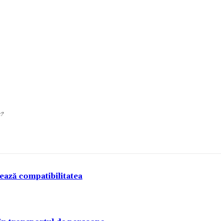
k?
tează compatibilitatea