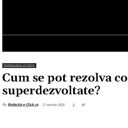
32.6
C
München
duminică, august 9, 2026
HOM
TEHNOLOGIE-STIINTA
Cum se pot rezolva conf
superdezvoltate?
By
Redactia e-Click.ro
17 martie 2025
0
85