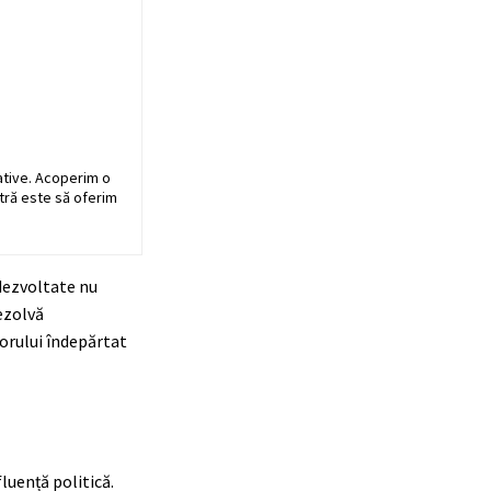
ative. Acoperim o
stră este să oferim
rdezvoltate nu
ezolvă
torului îndepărtat
luență politică.