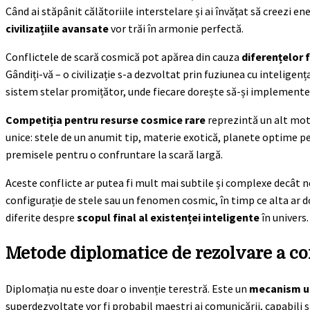
Când ai stăpânit călătoriile interstelare și ai învățat să creezi en
civilizațiile avansate
vor trăi în armonie perfectă.
Conflictele de scară cosmică pot apărea din cauza
diferențelor
Gândiți-vă – o civilizație s-a dezvoltat prin fuziunea cu inteligența
sistem stelar promițător, unde fiecare dorește să-și implementeze
Competiția pentru resurse cosmice rare
reprezintă un alt moti
unice: stele de un anumit tip, materie exotică, planete optime pe
premisele pentru o confruntare la scară largă.
Aceste conflicte ar putea fi mult mai subtile și complexe decât 
configurație de stele sau un fenomen cosmic, în timp ce alta ar do
diferite despre
scopul final al existenței inteligente
în univers.
Metode diplomatice de rezolvare a con
Diplomația nu este doar o invenție terestră. Este un
mecanism u
superdezvoltate vor fi probabil maeștri ai comunicării, capabili