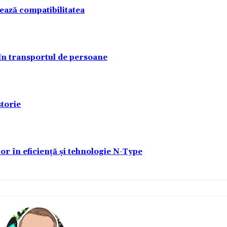
tează compatibilitatea
 în transportul de persoane
torie
lor în eficiență și tehnologie N-Type