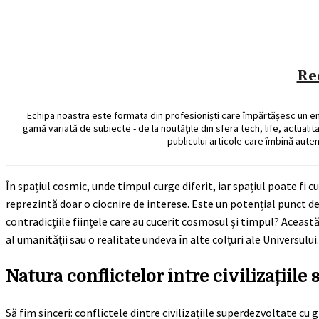
Re
Echipa noastra este formata din profesioniști care împărtășesc un e
gamă variată de subiecte - de la noutățile din sfera tech, life, actualit
publicului articole care îmbină auten
În spațiul cosmic, unde timpul curge diferit, iar spațiul poate fi c
reprezintă doar o ciocnire de interese. Este un potențial punct d
contradicțiile ființele care au cucerit cosmosul și timpul? Această
al umanității sau o realitate undeva în alte colțuri ale Universului.
Natura conflictelor între civilizațiile
Să fim sinceri: conflictele dintre civilizațiile superdezvoltate c