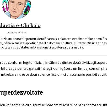
dactia e-Click.ro
https://e-click.ro
ntuziasm deosebit pentru identificarea și relatarea evenimentelor semnific
ati, până la analize aprofundate din domeniul cultural și literar. Misiunea noa
ticitatea cu utilitatea informațională și puterea de a inspira.
urbat conform legilor fizicii, întâlnirea dintre două civilizații supe
e bifurcație pentru galaxii întregi. Cum găsesc un limbaj comun și r
 întrebare nu este doar science fiction, ci un scenariu posibil al vii
 superdezvoltate
u greu vor semăna cu disputele noastre terestre pentru petrol sau inf