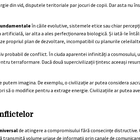
ergie din vid, disputele teritoriale par jocuri de copii. Dar asta nu 
 fundamentale
în căile evolutive, sistemele etice sau chiar percepția
 artificială, iar alta a ales perfecționarea biologică. Și iată-le înt
 propriul plan de dezvoltare, incompatibil cu planurile celeilalte
v probabil de conflict. În ciuda aparentei infinități a cosmosului, u
ntru terraformare. Dacă două supercivilizații țintesc aceeași resu
ne putem imagina. De exemplu, o civilizație ar putea considera
sacr
ri să o modifice pentru a extrage energie. Civilizațiile ar putea av
flictelor
niversal
de atingere a compromisului fără consecințe distructive. Ci
 să transmită volume uriașe de informații prin canale de comunicar