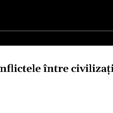
E
STIRI
TEHNOLOGIE-STIINTA
CURIOZITATI
lictele între civilizați
Acțiune