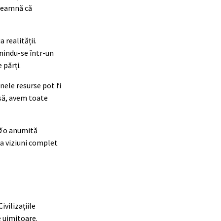
înseamnă că
 realității.
âlnindu-se într-un
 părți.
nele resurse pot fi
rsă, avem toate
ă
o anumită
ea viziuni complet
vilizațiile
e uimitoare.