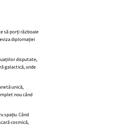
ce să porți războaie
deviza diplomației
uațiilor disputate,
ară galactică, unde
lanetă unică,
complet nou când
u spațiu. Când
 scară cosmică,