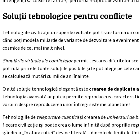
inteligență să coexiste fără a-și perturba reciproc dezvoltarea na
Soluții tehnologice pentru conflicte
Tehnologiile civilizațiilor superdezvoltate pot transforma un con
când poți modela miliarde de variante de dezvoltare a evenimente
cosmice de cel mai înalt nivel.
Simulările virtuale ale conflictelor
permit testarea diferitelor scen
pot rula prin ele toate soluțiile posibile și le pot alege pe cele 
se calculează mutări cu mii de ani înainte.
O altă soluție tehnologică elegantă este
crearea de duplicate a
tehnologia avansată ar putea permite reproducerea caracteristici
vorbim despre reproducerea unor întregi sisteme planetare!
Tehnologiile de
teleportare cuantică
și crearea de
universuri de b
fiecare civilizație își poate crea o lume infinită după propriile re
gândirea „în afara cutiei” devine literală – dincolo de limitele Un