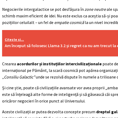
Negocierile intergalactice se pot desfășura în
zone neutre
ale spa
schimb maxim eficient de idei. Nu este exclus ca aceștia să-și p
pozițiilor celuilalt – un fel de
empatie cosmică
la un nivel incredib
Citeste si...
Am început să folosesc Llama 3.2 și regret ca nu am trecut la
Crearea
acordurilor și instituțiilor intercivilizaționale
poate dev
internațional pe Pământ, la scară cosmică pot apărea organizați
„Consiliu Galactic”
unde se rezolvă dispute în numele a trilioane d
Și cine știe, poate că civilizațiile avansate vor avea proprii „amba
este să înțeleagă alte forme de inteligență și să găsească căi spre
oricăror negocieri în orice punct al Universului.
Aceste civilizații ar putea dezvolta concepte precum
dreptul gal