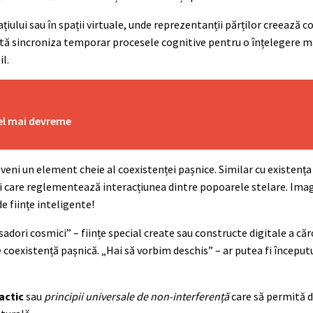
țiului sau în spații virtuale, unde reprezentanții părților creează c
oată sincroniza temporar procesele cognitive pentru o înțelegere m
il.
 el mai devreme
eni un element cheie al coexistenței pașnice. Similar cu existența
i care reglementează interacțiunea dintre popoarele stelare. Imag
e ființe inteligente!
sadori cosmici” – ființe special create sau constructe digitale a căr
 coexistență pașnică. „Hai să vorbim deschis” – ar putea fi începutu
actic
sau
principii universale de non-interferență
care să permită d