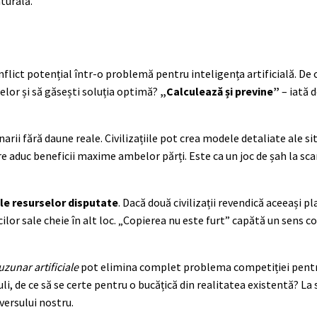
turală.
flict potențial într-o problemă pentru inteligența artificială. De 
lor și să găsești soluția optimă?
„Calculează și previne”
– iată 
arii fără daune reale. Civilizațiile pot crea modele detaliate ale sit
care aduc beneficii maxime ambelor părți. Este ca un joc de șah la sc
le resurselor disputate
. Dacă două civilizații revendică aceeași p
lor sale cheie în alt loc. „Copierea nu este furt” capătă un sens 
uzunar artificiale
pot elimina complet problema competiției pentr
guli, de ce să se certe pentru o bucățică din realitatea existentă? La
iversului nostru.