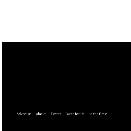
Conectare
Bine ați venit! Autentificați-vă in contul dvs
numele dvs de utilizator
parola dvs
Ați uitat parola? obține ajutor
Politica de Confidentialitate
Recuperare parola
Recuperați-vă parola
adresa dvs de email
O parola va fi trimisă pe adresa dvs de email.
Advertise
About
Events
Write for Us
In the Press