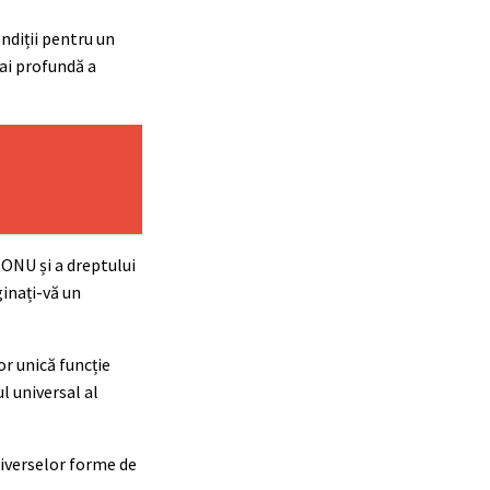
ondiții pentru un
ai profundă a
 ONU și a dreptului
inați-vă un
or unică funcție
l universal al
iverselor forme de