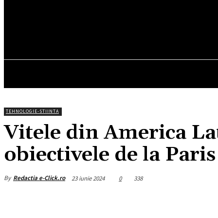
18.4
C
München
duminică, august 9, 2026
HOM
TEHNOLOGIE-STIINTA
Vitele din America La
obiectivele de la Paris
By
Redactia e-Click.ro
23 iunie 2024
0
338