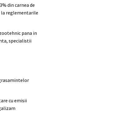
23% din carnea de
e la reglementarile
l zootehnic pana in
ta, specialistii
ngrasamintelor
tare cu emisii
egalizam