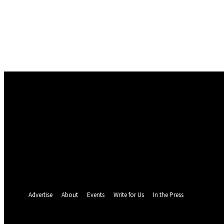
Conectare
Bine ați venit! Autentificați-vă in contul dvs
numele dvs de utilizator
parola dvs
Ați uitat parola? obține ajutor
Politica de Confidentialitate
Recuperare parola
Recuperați-vă parola
adresa dvs de email
O parola va fi trimisă pe adresa dvs de email.
Advertise
About
Events
Write for Us
In the Press