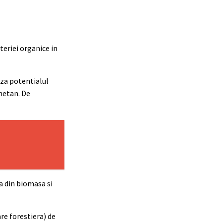
eriei organice in
aza potentialul
 metan. De
a din biomasa si
re forestiera) de