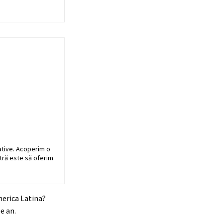
ative. Acoperim o
stră este să oferim
merica Latina?
e an.