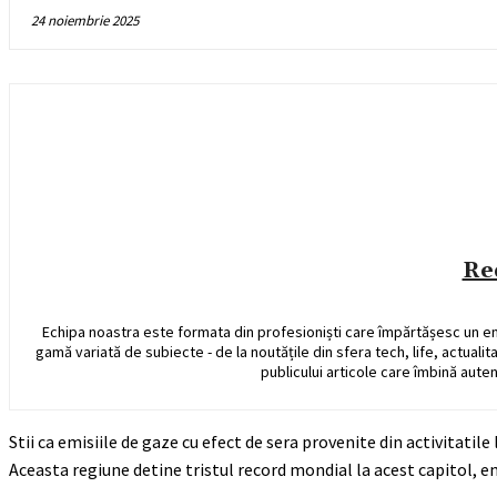
24 noiembrie 2025
Re
Echipa noastra este formata din profesioniști care împărtășesc un e
gamă variată de subiecte - de la noutățile din sfera tech, life, actualit
publicului articole care îmbină auten
Stii ca emisiile de gaze cu efect de sera provenite din activitat
Aceasta regiune detine tristul record mondial la acest capitol, em