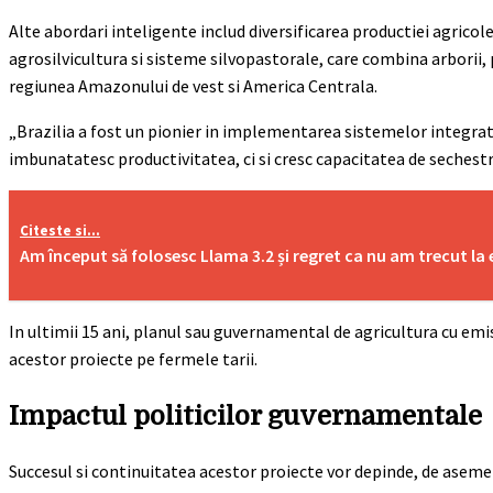
Alte abordari inteligente includ diversificarea productiei agricole
agrosilvicultura si sisteme silvopastorale, care combina arborii, 
regiunea Amazonului de vest si America Centrala.
„Brazilia a fost un pionier in implementarea sistemelor integrate 
imbunatatesc productivitatea, ci si cresc capacitatea de sechestra
Citeste si...
Am început să folosesc Llama 3.2 și regret ca nu am trecut la
In ultimii 15 ani, planul sau guvernamental de agricultura cu emi
acestor proiecte pe fermele tarii.
Impactul politicilor guvernamentale
Succesul si continuitatea acestor proiecte vor depinde, de asemene