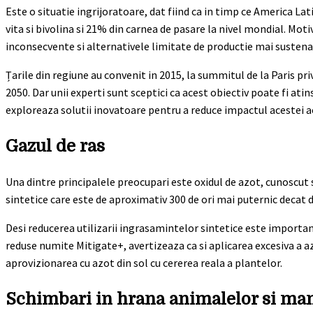
Este o situatie ingrijoratoare, dat fiind ca in timp ce America L
vita si bivolina si 21% din carnea de pasare la nivel mondial. Moti
inconsecvente si alternativele limitate de productie mai sustena
Țarile din regiune au convenit in 2015, la summitul de la Paris pr
2050. Dar unii experti sunt sceptici ca acest obiectiv poate fi atin
exploreaza solutii inovatoare pentru a reduce impactul acestei a
Gazul de ras
Una dintre principalele preocupari este oxidul de azot, cunoscut
sintetice care este de aproximativ 300 de ori mai puternic decat d
Desi reducerea utilizarii ingrasamintelor sintetice este importa
reduse numite Mitigate+, avertizeaza ca si aplicarea excesiva a az
aprovizionarea cu azot din sol cu cererea reala a plantelor.
Schimbari in hrana animalelor si m