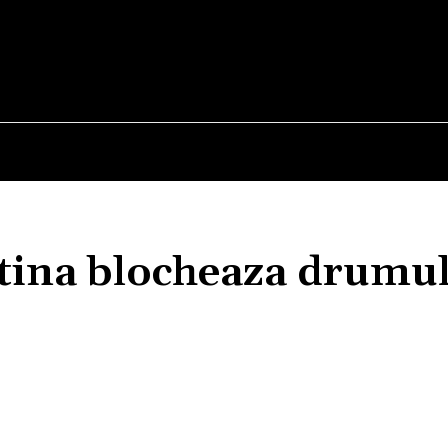
E
STIRI
TEHNOLOGIE-STIINTA
CURIOZITATI
tina blocheaza drumul
Acțiune