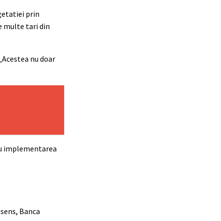
getatiei prin
e multe tari din
 „Acestea nu doar
ntru implementarea
t sens, Banca