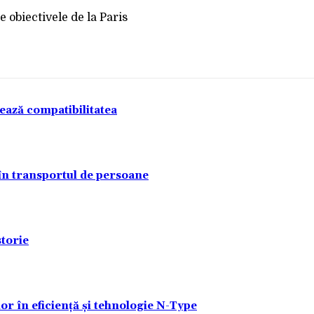
tează compatibilitatea
 în transportul de persoane
torie
lor în eficiență și tehnologie N-Type