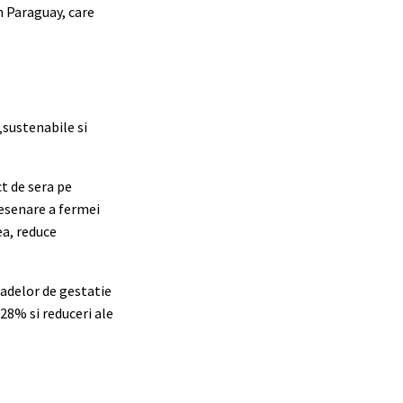
n Paraguay, care
„sustenabile si
t de sera pe
desenare a fermei
ea, reduce
oadelor de gestatie
 28% si reduceri ale