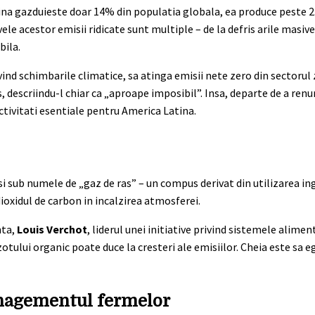
atina gazduieste doar 14% din populatia globala, ea produce peste 
vele acestor emisii ridicate sunt multiple – de la defris arile masiv
bila.
ivind schimbarile climatice, sa atinga emisii nete zero din sectoru
s, descriindu-l chiar ca „aproape imposibil”. Insa, departe de a renun
ctivitati esentiale pentru America Latina.
 si sub numele de „gaz de ras” – un compus derivat din utilizarea i
ioxidul de carbon in incalzirea atmosferei.
nta,
Louis Verchot
, liderul unei initiative privind sistemele alimen
otului organic poate duce la cresteri ale emisiilor. Cheia este sa 
anagementul fermelor