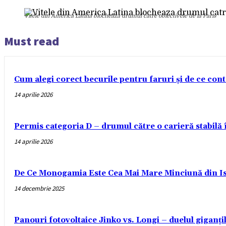
Vitele din America Latina blocheaza drumul catre obiectivele de la Paris
Must read
Cum alegi corect becurile pentru faruri și de ce con
14 aprilie 2026
Permis categoria D – drumul către o carieră stabilă
14 aprilie 2026
De Ce Monogamia Este Cea Mai Mare Minciună din Is
14 decembrie 2025
Panouri fotovoltaice Jinko vs. Longi – duelul giganți