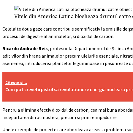
Vitele din America Latina blocheaza drumul catre o
Celelalte doua gaze care contribuie semnificativ la emisiile de 
procesul de digestie al animalelor, si dioxidul de carbon.
Ricardo Andrade Reis
, profesor la Departamentul de Știinta Ani
aditivilor din hrana animalelor precum uleiurile esentiale, nitrat
asemenea, introducerea plantelor leguminoase in pasuni este o st
Citeste si...
Cum pot crevetii pistol sa revolutioneze energia nucleara pri
Pentru a elimina efectiv dioxidul de carbon, cea mai buna abordar
indepartarea din atmosfera, precum si prin reimpadurire.
Unele exemple de proiecte care abordeaza aceasta problema sunt 