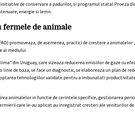
 initiative de conservare a padurilor, si programul statal Proeza di
atenuare, energie si lemn.
u fermele de animale
(FAO) promoveaza, de asemenea, practici de crestere a animalelor 
e al mediului.
ima” din Uruguay, care vizeaza reducerea emisiilor de gaze cu efec
o linie de baza, se face un diagnostic, se elaboreaza un plan de re
doptarea tehnologiilor validate pentru a imbunatati productivitat
rea animalelor in functie de cerintele specifice, gestionarea peri
rmierii care le-au aplicat au inregistrat cresteri ale veniturilor de