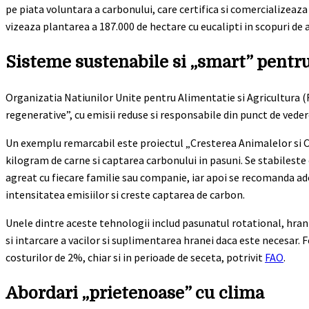
pe piata voluntara a carbonului, care certifica si comercializeaza
vizeaza plantarea a 187.000 de hectare cu eucalipti in scopuri de 
Sisteme sustenabile si „smart” pentr
Organizatia Natiunilor Unite pentru Alimentatie si Agricultura 
regenerative”, cu emisii reduse si responsabile din punct de veder
Un exemplu remarcabil este proiectul „Cresterea Animalelor si Cl
kilogram de carne si captarea carbonului in pasuni. Se stabileste 
agreat cu fiecare familie sau companie, iar apoi se recomanda a
intensitatea emisiilor si creste captarea de carbon.
Unele dintre aceste tehnologii includ pasunatul rotational, hrani
si intarcare a vacilor si suplimentarea hranei daca este necesar. Fe
costurilor de 2%, chiar si in perioade de seceta, potrivit
FAO
.
Abordari „prietenoase” cu clima