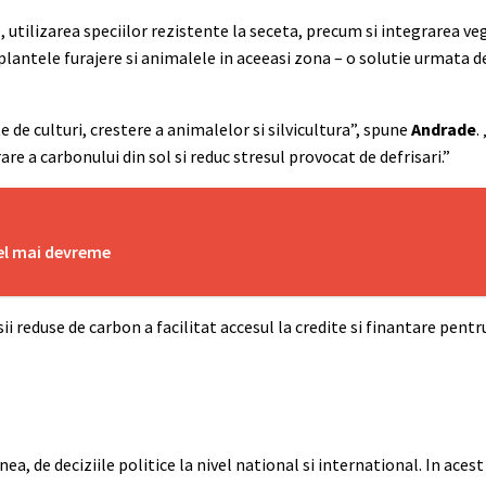
, utilizarea speciilor rezistente la seceta, precum si integrarea ve
plantele furajere si animalele in aceeasi zona – o solutie urmata d
de culturi, crestere a animalelor si silvicultura”, spune
Andrade
.
re a carbonului din sol si reduc stresul provocat de defrisari.”
 el mai devreme
sii reduse de carbon a facilitat accesul la credite si finantare pe
a, de deciziile politice la nivel national si international. In aces