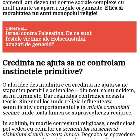
oamenii, am dezvoltat norme sociale complexe cu
mult inainte sa apara religiile organizate.
Etica si
moralitatea nu sunt monopolul religiei
.
Citeste si...
Israel contra Paleestina: De ce sunt
fostele victime ale Holocaustului
acuzati de genocid?
Credinta ne ajuta sa ne controlam
instinctele primitive?
O alta idee des intalnita e ca credinta ne ajuta sa ne
stapanim pornirile animalice – din nou, sa nu ucidem,
sa nu furam etc. Dar realitatea contrazice aceasta
teorie. Singurul loc unde religia influenteaza
semnificativ comportamentul e in
micile comunitati
sectare
unde toata lumea se supravegheaza reciproc.
In schimb, in marile confesiuni religioase, credinciosii
pot vedea cu ochii lor ca
semenii lor au aceleasi
slabiciuni si vicii ca toata lumea
. Degeaba se spovedesc