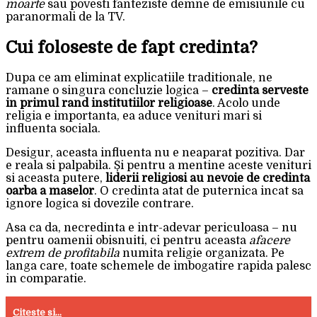
moarte
sau povesti fanteziste demne de emisiunile cu
paranormali de la TV.
Cui foloseste de fapt credinta?
Dupa ce am eliminat explicatiile traditionale, ne
ramane o singura concluzie logica –
credinta serveste
in primul rand institutiilor religioase
. Acolo unde
religia e importanta, ea aduce venituri mari si
influenta sociala.
Desigur, aceasta influenta nu e neaparat pozitiva. Dar
e reala si palpabila. Și pentru a mentine aceste venituri
si aceasta putere,
liderii religiosi au nevoie de credinta
oarba a maselor
. O credinta atat de puternica incat sa
ignore logica si dovezile contrare.
Asa ca da, necredinta e intr-adevar periculoasa – nu
pentru oamenii obisnuiti, ci pentru aceasta
afacere
extrem de profitabila
numita religie organizata. Pe
langa care, toate schemele de imbogatire rapida palesc
in comparatie.
Citeste si...