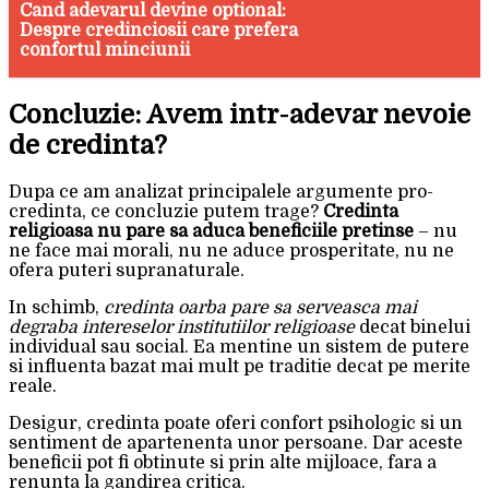
Cand adevarul devine optional:
Despre credinciosii care prefera
confortul minciunii
Concluzie: Avem intr-adevar nevoie
de credinta?
Dupa ce am analizat principalele argumente pro-
credinta, ce concluzie putem trage?
Credinta
religioasa nu pare sa aduca beneficiile pretinse
– nu
ne face mai morali, nu ne aduce prosperitate, nu ne
ofera puteri supranaturale.
In schimb,
credinta oarba pare sa serveasca mai
degraba intereselor institutiilor religioase
decat binelui
individual sau social. Ea mentine un sistem de putere
si influenta bazat mai mult pe traditie decat pe merite
reale.
Desigur, credinta poate oferi confort psihologic si un
sentiment de apartenenta unor persoane. Dar aceste
beneficii pot fi obtinute si prin alte mijloace, fara a
renunta la gandirea critica.