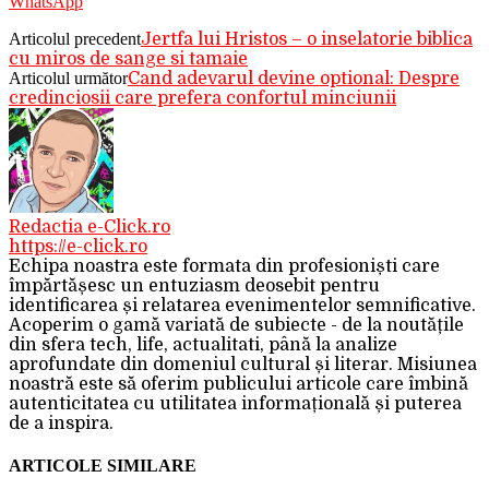
WhatsApp
Articolul precedent
Jertfa lui Hristos – o inselatorie biblica
cu miros de sange si tamaie
Articolul următor
Cand adevarul devine optional: Despre
credinciosii care prefera confortul minciunii
Redactia e-Click.ro
https://e-click.ro
Echipa noastra este formata din profesioniști care
împărtășesc un entuziasm deosebit pentru
identificarea și relatarea evenimentelor semnificative.
Acoperim o gamă variată de subiecte - de la noutățile
din sfera tech, life, actualitati, până la analize
aprofundate din domeniul cultural și literar. Misiunea
noastră este să oferim publicului articole care îmbină
autenticitatea cu utilitatea informațională și puterea
de a inspira.
ARTICOLE SIMILARE