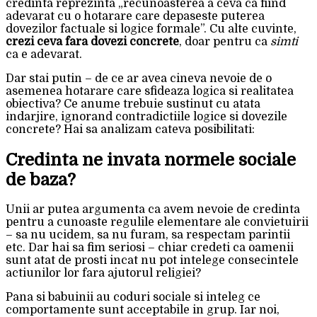
credinta reprezinta „recunoasterea a ceva ca fiind
adevarat cu o hotarare care depaseste puterea
dovezilor factuale si logice formale”. Cu alte cuvinte,
crezi ceva fara dovezi concrete
, doar pentru ca
simti
ca e adevarat.
Dar stai putin – de ce ar avea cineva nevoie de o
asemenea hotarare care sfideaza logica si realitatea
obiectiva? Ce anume trebuie sustinut cu atata
indarjire, ignorand contradictiile logice si dovezile
concrete? Hai sa analizam cateva posibilitati:
Credinta ne invata normele sociale
de baza?
Unii ar putea argumenta ca avem nevoie de credinta
pentru a cunoaste regulile elementare ale convietuirii
– sa nu ucidem, sa nu furam, sa respectam parintii
etc. Dar hai sa fim seriosi – chiar credeti ca oamenii
sunt atat de prosti incat nu pot intelege consecintele
actiunilor lor fara ajutorul religiei?
Pana si babuinii au coduri sociale si inteleg ce
comportamente sunt acceptabile in grup. Iar noi,