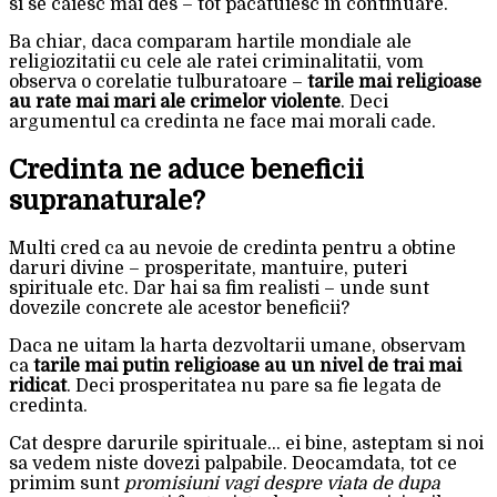
si se caiesc mai des – tot pacatuiesc in continuare.
Ba chiar, daca comparam hartile mondiale ale
religiozitatii cu cele ale ratei criminalitatii, vom
observa o corelatie tulburatoare –
tarile mai religioase
au rate mai mari ale crimelor violente
. Deci
argumentul ca credinta ne face mai morali cade.
Credinta ne aduce beneficii
supranaturale?
Multi cred ca au nevoie de credinta pentru a obtine
daruri divine – prosperitate, mantuire, puteri
spirituale etc. Dar hai sa fim realisti – unde sunt
dovezile concrete ale acestor beneficii?
Daca ne uitam la harta dezvoltarii umane, observam
ca
tarile mai putin religioase au un nivel de trai mai
ridicat
. Deci prosperitatea nu pare sa fie legata de
credinta.
Cat despre darurile spirituale… ei bine, asteptam si noi
sa vedem niste dovezi palpabile. Deocamdata, tot ce
primim sunt
promisiuni vagi despre viata de dupa