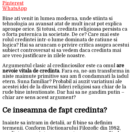
Pinterest
WhatsApp
Bine ati venit in lumea moderna, unde stiinta si
tehnologia au avansat atat de mult incat pot explica
aproape orice. Și totusi, credinta religioasa persista ca
o forta puternica in societate. De ce? Care mai este
rolul credintei intr-o lume dominata de ratiune si
logica? Hai sa aruncam o privire critica asupra acestui
subiect controversat si sa vedem daca credinta mai
are vreo justificare in zilele noastre.
Argumentul clasic al credinciosilor este ca omul
are
nevoie vitala de credinta
. Fara ea, ne-am transforma in
niste maimute primitive sau am fi condamnati la iadul
etern. Suna familiar? Probabil ai auzit variatiuni ale
acestei idei de la diversi lideri religiosi sau chiar de la
rude bine intentionate. Dar hai sa ne gandim putin –
chiar are sens acest argument?
Ce inseamna de fapt credinta?
Inainte sa intram in detalii, ar fi bine sa definim
termenii. Conform Dictionarului Filozofic din 1982,