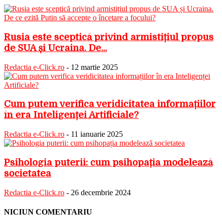
Rusia este sceptică privind armistițiul propus
de SUA și Ucraina. De...
Redactia e-Click.ro
-
12 martie 2025
Cum putem verifica veridicitatea informațiilor
în era Inteligenței Artificiale?
Redactia e-Click.ro
-
11 ianuarie 2025
Psihologia puterii: cum psihopația modelează
societatea
Redactia e-Click.ro
-
26 decembrie 2024
NICIUN COMENTARIU