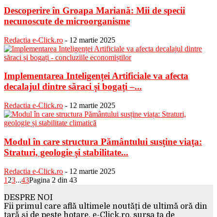
Descoperire în Groapa Mariană: Mii de specii
necunoscute de microorganisme
Redactia e-Click.ro
-
12 martie 2025
Implementarea Inteligenței Artificiale va afecta
decalajul dintre săraci și bogați –...
Redactia e-Click.ro
-
12 martie 2025
Modul în care structura Pământului susține viața:
Straturi, geologie și stabilitate...
Redactia e-Click.ro
-
12 martie 2025
1
2
3
...
43
Pagina 2 din 43
DESPRE NOI
Fii primul care află ultimele noutăți de ultimă oră din
țară și de peste hotare. e-Click.ro, sursa ta de