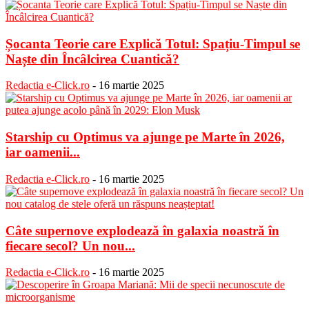
Șocanta Teorie care Explică Totul: Spațiu-Timpul se
Naște din Încâlcirea Cuantică?
Redactia e-Click.ro
-
16 martie 2025
Starship cu Optimus va ajunge pe Marte în 2026,
iar oamenii...
Redactia e-Click.ro
-
16 martie 2025
Câte supernove explodează în galaxia noastră în
fiecare secol? Un nou...
Redactia e-Click.ro
-
16 martie 2025